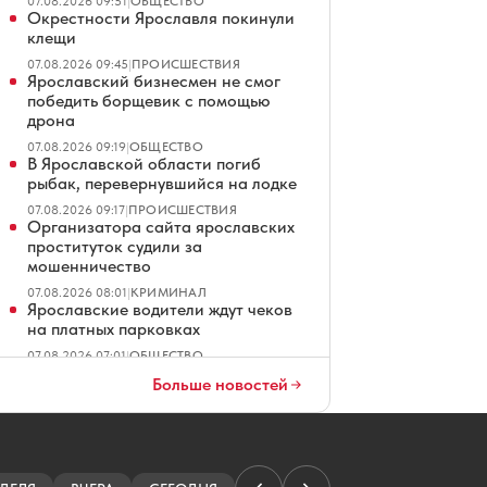
07.08.2026 09:51
|
ОБЩЕСТВО
Окрестности Ярославля покинули
клещи
07.08.2026 09:45
|
ПРОИСШЕСТВИЯ
Ярославский бизнесмен не смог
победить борщевик с помощью
дрона
07.08.2026 09:19
|
ОБЩЕСТВО
В Ярославской области погиб
рыбак, перевернувшийся на лодке
07.08.2026 09:17
|
ПРОИСШЕСТВИЯ
Организатора сайта ярославских
проституток судили за
мошенничество
07.08.2026 08:01
|
КРИМИНАЛ
Ярославские водители ждут чеков
на платных парковках
07.08.2026 07:01
|
ОБЩЕСТВО
В Ярославле повторно продают
Больше новостей
четырехзвездочный отель
07.08.2026 06:01
|
ЭКОНОМИКА
Ярославец просит не превращать
Тверицкий пляж в волейбольную
площадку