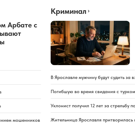
Криминал
м Арбате с
рывают
ды
В Ярославле мужчину будут судить за в
Погибшую во время свидания с турком
в
Уклонист получил 12 лет за стрельбу п
е
Жительница Ярославля притворилась 
иянием мошенников