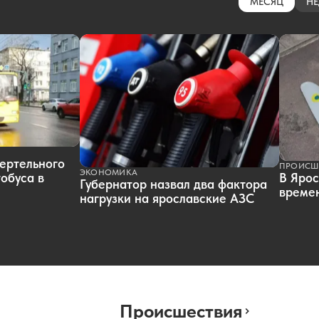
МЕСЯЦ
НЕ
ертельного
ПРОИСШ
ЭКОНОМИКА
обуса в
В Ярос
Губернатор назвал два фактора
времен
нагрузки на ярославские АЗС
Происшествия