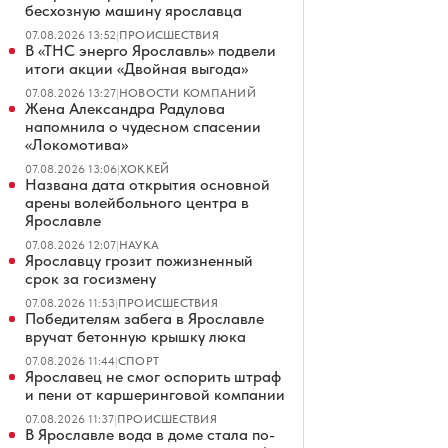
бесхозную машину ярославца
07.08.2026 13:52
|
ПРОИСШЕСТВИЯ
В «ТНС энерго Ярославль» подвели
итоги акции «Двойная выгода»
07.08.2026 13:27
|
НОВОСТИ КОМПАНИЙ
Жена Александра Радулова
напомнила о чудесном спасении
«Локомотива»
07.08.2026 13:06
|
ХОККЕЙ
Названа дата открытия основной
арены волейбольного центра в
Ярославле
07.08.2026 12:07
|
НАУКА
Ярославцу грозит пожизненный
срок за госизмену
07.08.2026 11:53
|
ПРОИСШЕСТВИЯ
Победителям забега в Ярославле
вручат бетонную крышку люка
07.08.2026 11:44
|
СПОРТ
Ярославец не смог оспорить штраф
и пени от каршеринговой компании
07.08.2026 11:37
|
ПРОИСШЕСТВИЯ
В Ярославле вода в доме стала по-