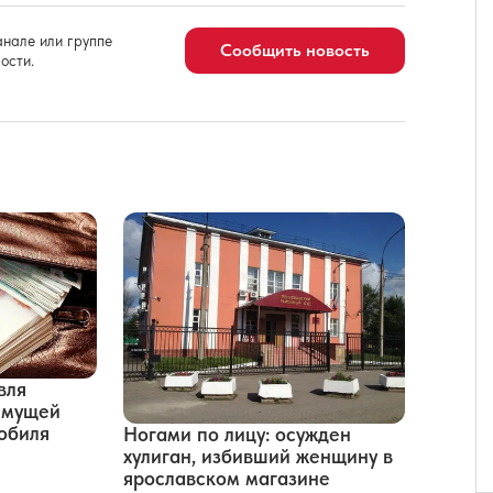
нале или группе
Сообщить новость
ости.
вля
имущей
обиля
Ногами по лицу: осужден
хулиган, избивший женщину в
ярославском магазине