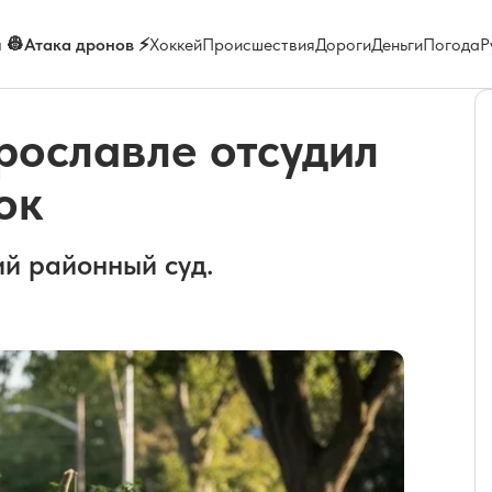
 👷
Атака дронов ⚡
Хоккей
Происшествия
Дороги
Деньги
Погода
Р
рославле отсудил
ок
й районный суд.