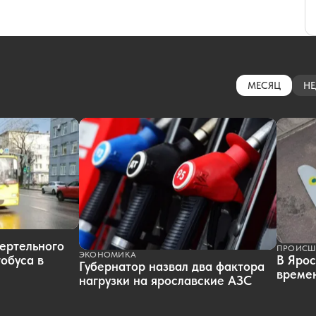
МЕСЯЦ
НЕ
ертельного
ПРОИСШ
ЭКОНОМИКА
обуса в
В Ярос
Губернатор назвал два фактора
времен
нагрузки на ярославские АЗС