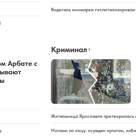
Водитель иномарки госпитализирован
Л
Криминал
м Арбате с
рывают
ды
Жительница Ярославля притворилась 
Ногами по лицу: осужден хулиган, из
в