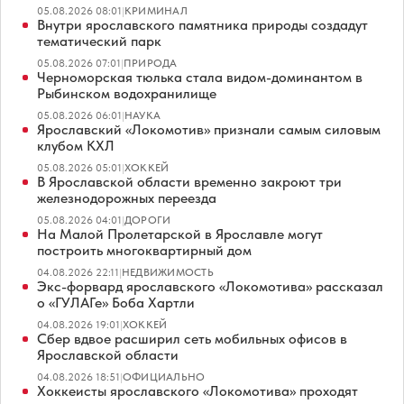
05.08.2026 08:01
|
КРИМИНАЛ
Внутри ярославского памятника природы создадут
тематический парк
05.08.2026 07:01
|
ПРИРОДА
Черноморская тюлька стала видом-доминантом в
Рыбинском водохранилище
05.08.2026 06:01
|
НАУКА
Ярославский «Локомотив» признали самым силовым
клубом КХЛ
05.08.2026 05:01
|
ХОККЕЙ
В Ярославской области временно закроют три
железнодорожных переезда
05.08.2026 04:01
|
ДОРОГИ
На Малой Пролетарской в Ярославле могут
построить многоквартирный дом
04.08.2026 22:11
|
НЕДВИЖИМОСТЬ
Экс-форвард ярославского «Локомотива» рассказал
о «ГУЛАГе» Боба Хартли
04.08.2026 19:01
|
ХОККЕЙ
Сбер вдвое расширил сеть мобильных офисов в
Ярославской области
04.08.2026 18:51
|
ОФИЦИАЛЬНО
Хоккеисты ярославского «Локомотива» проходят