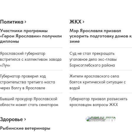
Политика
ЖКХ
Участники программы
Мэр Ярославля призвал
«Герои Ярославии» получили
ускорить подготовку домов к
дипломы
зиме
Ярославский губернатор
Суд не стал прекращать
встретился с коллективом завода
уголовное дело экс-главы
«Луч»
Борисоглебского района
Губернатор проверил ход
Жители ярославского села
строительства третьего моста
боятся критической ситуации с
через Волгу в Ярославле
водой
Бывший прокурор Ярославской
Губернатор призвал разъяснять
области может стать сенатором
ярославцам вопросы ЖКХ
Здоровье
Реклама
Рыбинские ветеринары