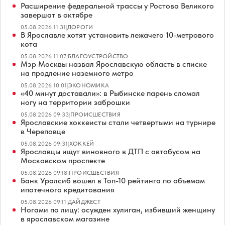
Расширение федеральной трассы у Ростова Великого
завершат в октябре
05.08.2026 11:31
|
ДОРОГИ
В Ярославле хотят установить лежачего 10-метрового
кота
05.08.2026 11:07
|
БЛАГОУСТРОЙСТВО
Мэр Москвы назвал Ярославскую область в списке
на продление наземного метро
05.08.2026 10:01
|
ЭКОНОМИКА
«40 минут доставали»: в Рыбинске парень сломал
ногу на территории заброшки
05.08.2026 09:33
|
ПРОИСШЕСТВИЯ
Ярославские хоккеисты стали четвертыми на турнире
в Череповце
05.08.2026 09:31
|
ХОККЕЙ
Ярославцы ищут виновного в ДТП с автобусом на
Московском проспекте
05.08.2026 09:18
|
ПРОИСШЕСТВИЯ
Банк Уралсиб вошел в Топ-10 рейтинга по объемам
ипотечного кредитования
05.08.2026 09:11
|
ДАЙДЖЕСТ
Ногами по лицу: осужден хулиган, избивший женщину
в ярославском магазине