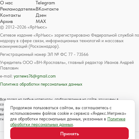
О нас
Telegram
Рекламодателям
ВКонтакте
Контакты
Дзен
Архив
MAX
© 2012–2026 «ЯрНьюс»
Сетевое издание «ЯрНьюс» зарегистрировано Федеральной службой по
надзору в сфере связи, информационных технологий и массовых
коммуникаций (Роскомнадзор).
Регистрационный номер ЭЛ № ФС 77 - 73566
Учредитель ООО «ВН-Ярославль», главный редактор Иванов Андрей
Павлович
e-mail:
yarnews76@gmail.com
Политика обработки персональных данных
Все права на любые материалы, опубликованные на сайте, защищены в
соответствии с российским и международным законодательством об авторском
Продолжая пользоваться сайтом, вы соглашаетесь с
праве и смежных правах. Любое использование текстовых, фото, аудио и
использованием файлов cookie и сервиса «Яндекс.Метрика»
видеоматериалов возможно только с согласия правообладателя с обязательной
для обработки персональных данных, указанных в
Политике
гиперссылкой на сайт https://www.yarnews.net; Для детей старше 16 лет.
обработки персональных данных
.
Принять