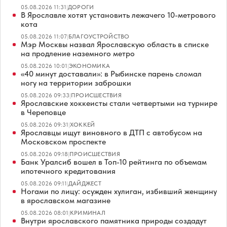
05.08.2026 11:31
|
ДОРОГИ
В Ярославле хотят установить лежачего 10-метрового
кота
05.08.2026 11:07
|
БЛАГОУСТРОЙСТВО
Мэр Москвы назвал Ярославскую область в списке
на продление наземного метро
05.08.2026 10:01
|
ЭКОНОМИКА
«40 минут доставали»: в Рыбинске парень сломал
ногу на территории заброшки
05.08.2026 09:33
|
ПРОИСШЕСТВИЯ
Ярославские хоккеисты стали четвертыми на турнире
в Череповце
05.08.2026 09:31
|
ХОККЕЙ
Ярославцы ищут виновного в ДТП с автобусом на
Московском проспекте
05.08.2026 09:18
|
ПРОИСШЕСТВИЯ
Банк Уралсиб вошел в Топ-10 рейтинга по объемам
ипотечного кредитования
05.08.2026 09:11
|
ДАЙДЖЕСТ
Ногами по лицу: осужден хулиган, избивший женщину
в ярославском магазине
05.08.2026 08:01
|
КРИМИНАЛ
Внутри ярославского памятника природы создадут