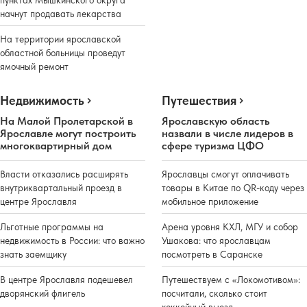
пунктах Мышкинского округа
начнут продавать лекарства
На территории ярославской
областной больницы проведут
ямочный ремонт
Недвижимость
Путешествия
На Малой Пролетарской в
Ярославскую область
Ярославле могут построить
назвали в числе лидеров в
многоквартирный дом
сфере туризма ЦФО
Власти отказались расширять
Ярославцы смогут оплачивать
внутриквартальный проезд в
товары в Китае по QR-коду через
центре Ярославля
мобильное приложение
Льготные программы на
Арена уровня КХЛ, МГУ и собор
недвижимость в России: что важно
Ушакова: что ярославцам
знать заемщику
посмотреть в Саранске
В центре Ярославля подешевел
Путешествуем с «Локомотивом»:
дворянский флигель
посчитали, сколько стоит