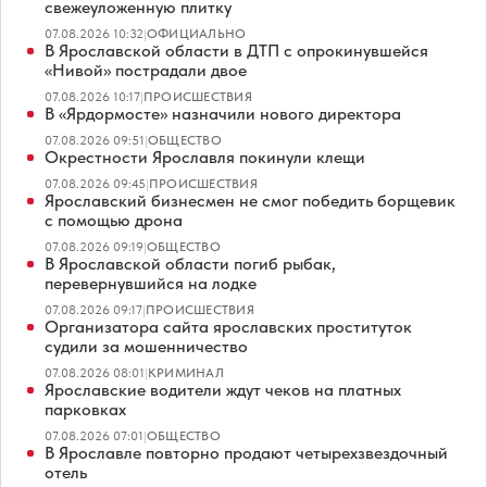
свежеуложенную плитку
07.08.2026 10:32
|
ОФИЦИАЛЬНО
В Ярославской области в ДТП с опрокинувшейся
«Нивой» пострадали двое
07.08.2026 10:17
|
ПРОИСШЕСТВИЯ
В «Ярдормосте» назначили нового директора
07.08.2026 09:51
|
ОБЩЕСТВО
Окрестности Ярославля покинули клещи
07.08.2026 09:45
|
ПРОИСШЕСТВИЯ
Ярославский бизнесмен не смог победить борщевик
с помощью дрона
07.08.2026 09:19
|
ОБЩЕСТВО
В Ярославской области погиб рыбак,
перевернувшийся на лодке
07.08.2026 09:17
|
ПРОИСШЕСТВИЯ
Организатора сайта ярославских проституток
судили за мошенничество
07.08.2026 08:01
|
КРИМИНАЛ
Ярославские водители ждут чеков на платных
парковках
07.08.2026 07:01
|
ОБЩЕСТВО
В Ярославле повторно продают четырехзвездочный
отель