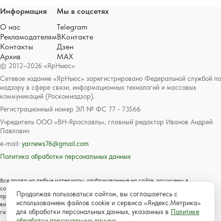
Информация
Мы в соцсетях
О нас
Telegram
Рекламодателям
ВКонтакте
Контакты
Дзен
Архив
MAX
© 2012–2026 «ЯрНьюс»
Сетевое издание «ЯрНьюс» зарегистрировано Федеральной службой по
надзору в сфере связи, информационных технологий и массовых
коммуникаций (Роскомнадзор).
Регистрационный номер ЭЛ № ФС 77 - 73566
Учредитель ООО «ВН-Ярославль», главный редактор Иванов Андрей
Павлович
e-mail:
yarnews76@gmail.com
Политика обработки персональных данных
Все права на любые материалы, опубликованные на сайте, защищены в
соответствии с российским и международным законодательством об авторском
Продолжая пользоваться сайтом, вы соглашаетесь с
праве и смежных правах. Любое использование текстовых, фото, аудио и
использованием файлов cookie и сервиса «Яндекс.Метрика»
видеоматериалов возможно только с согласия правообладателя с обязательной
для обработки персональных данных, указанных в
Политике
гиперссылкой на сайт https://www.yarnews.net; Для детей старше 16 лет.
обработки персональных данных
.