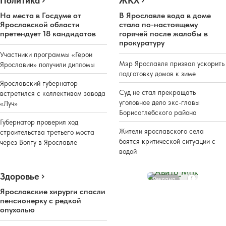
Политика
ЖКХ
На места в Госдуме от
В Ярославле вода в доме
Ярославской области
стала по-настоящему
претендует 18 кандидатов
горячей после жалобы в
прокуратуру
Участники программы «Герои
Мэр Ярославля призвал ускорить
Ярославии» получили дипломы
подготовку домов к зиме
Ярославский губернатор
Суд не стал прекращать
встретился с коллективом завода
уголовное дело экс-главы
«Луч»
Борисоглебского района
Губернатор проверил ход
Жители ярославского села
строительства третьего моста
боятся критической ситуации с
через Волгу в Ярославле
водой
Здоровье
Реклама
Ярославские хирурги спасли
пенсионерку с редкой
опухолью