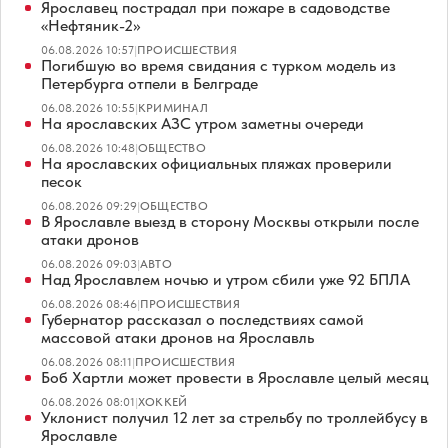
Ярославец пострадал при пожаре в садоводстве
«Нефтяник-2»
06.08.2026 10:57
|
ПРОИСШЕСТВИЯ
Погибшую во время свидания с турком модель из
Петербурга отпели в Белграде
06.08.2026 10:55
|
КРИМИНАЛ
На ярославских АЗС утром заметны очереди
06.08.2026 10:48
|
ОБЩЕСТВО
На ярославских официальных пляжах проверили
песок
06.08.2026 09:29
|
ОБЩЕСТВО
В Ярославле выезд в сторону Москвы открыли после
атаки дронов
06.08.2026 09:03
|
АВТО
Над Ярославлем ночью и утром сбили уже 92 БПЛА
06.08.2026 08:46
|
ПРОИСШЕСТВИЯ
Губернатор рассказал о последствиях самой
массовой атаки дронов на Ярославль
06.08.2026 08:11
|
ПРОИСШЕСТВИЯ
Боб Хартли может провести в Ярославле целый месяц
06.08.2026 08:01
|
ХОККЕЙ
Уклонист получил 12 лет за стрельбу по троллейбусу в
Ярославле