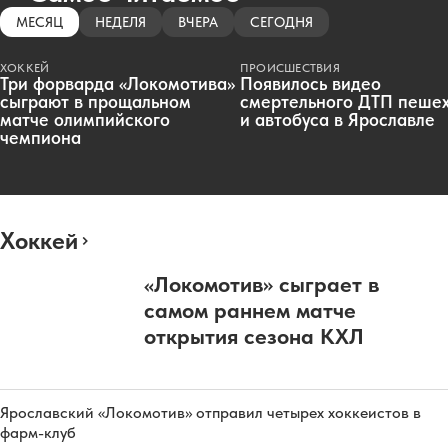
МЕСЯЦ
НЕДЕЛЯ
ВЧЕРА
СЕГОДНЯ
ХОККЕЙ
ПРОИСШЕСТВИЯ
Три форварда «Локомотива»
Появилось видео
сыграют в прощальном
смертельного ДТП пеше
матче олимпийского
и автобуса в Ярославле
чемпиона
Хоккей
«Локомотив» сыграет в
самом раннем матче
открытия сезона КХЛ
Ярославский «Локомотив» отправил четырех хоккеистов в
фарм-клуб