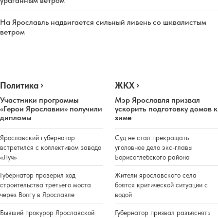
ураганным ветром
На Ярославль надвигается сильный ливень со шквалистым
ветром
Политика
ЖКХ
Участники программы
Мэр Ярославля призвал
«Герои Ярославии» получили
ускорить подготовку домов к
дипломы
зиме
Ярославский губернатор
Суд не стал прекращать
встретился с коллективом завода
уголовное дело экс-главы
«Луч»
Борисоглебского района
Губернатор проверил ход
Жители ярославского села
строительства третьего моста
боятся критической ситуации с
через Волгу в Ярославле
водой
Бывший прокурор Ярославской
Губернатор призвал разъяснять