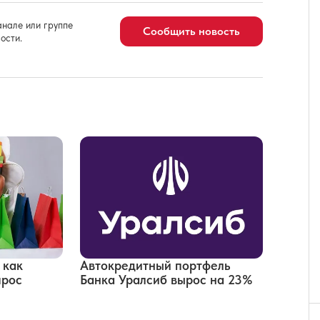
нале или группе
Сообщить новость
ости.
 как
Автокредитный портфель
прос
Банка Уралсиб вырос на 23%