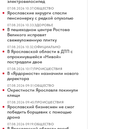
электровелосипед
07.08.2026 10:37
|
ОБЩЕСТВО
Ярославские хирурги спасли
пенсионерку с редкой опухолью
07.08.2026 10:33
|
ЗДОРОВЬЕ
В пешеходном центре Ростова
Великого исправят
свежеуложенную плитку
07.08.2026 10:32
|
ОФИЦИАЛЬНО
В Ярославской области в ДТП с
опрокинувшейся «Нивой»
пострадали двое
07.08.2026 10:17
|
ПРОИСШЕСТВИЯ
В «Ярдормосте» назначили нового
директора
07.08.2026 09:51
|
ОБЩЕСТВО
Окрестности Ярославля покинули
клещи
07.08.2026 09:45
|
ПРОИСШЕСТВИЯ
Ярославский бизнесмен не смог
победить борщевик с помощью
дрона
07.08.2026 09:19
|
ОБЩЕСТВО
В Ярославской области погиб