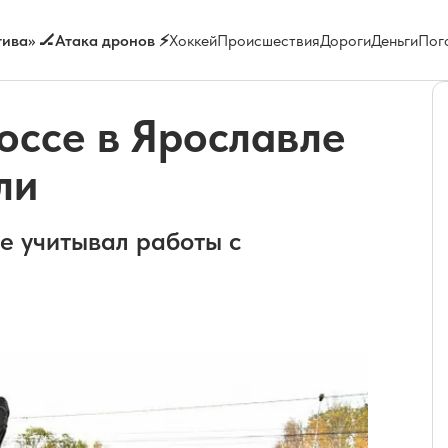
ива» 🏒
Атака дронов ⚡
Хоккей
Происшествия
Дороги
Деньги
Пог
оссе в Ярославле
ли
е учитывал работы с