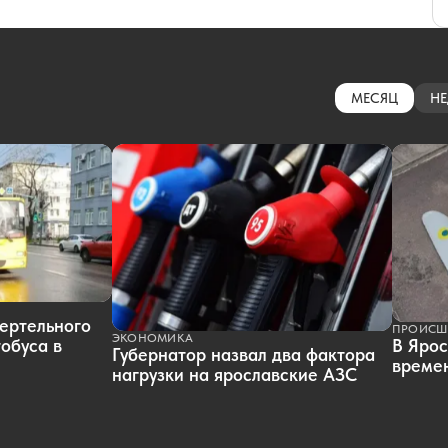
МЕСЯЦ
НЕ
ертельного
ПРОИСШ
ЭКОНОМИКА
обуса в
В Ярос
Губернатор назвал два фактора
времен
нагрузки на ярославские АЗС