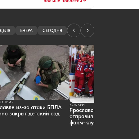
Больше новостей
В России вырос объем выдачи
ипотеки
06.08.2026 16:23
|
НЕДВИЖИМОСТЬ
Ярославский «Локомотив»
отправил четырех хоккеистов в
фарм-клуб
ДЕЛЯ
ВЧЕРА
СЕГОДНЯ
06.08.2026 15:21
|
ХОККЕЙ
Мария Львова-Белова оформила
паспорт туриста Золотого кольца
06.08.2026 14:09
|
ОБЩЕСТВО
ЕСТВИЯ
ХОККЕЙ
лавле из-за атаки БПЛА
Ярославский «Локомотив»
но закрыт детский сад
отправил пятерых хоккеист
фарм-клуб