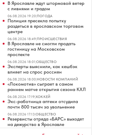
В Ярославле ждут штормовой ветер
с ливнями и градом
06.08.2026 19:20
|
ПОГОДА
Полиция пресекла попытку
раздеться в ярославском торговом
центре
06.08.2026 18:49
|
ПРОИСШЕСТВИЯ
В Ярославле не смогли продать
гостиницу на Московском
проспекте
06.08.2026 18:01
|
ОБЩЕСТВО
Эксперты выяснили, как кешбэк
влияет на спрос россиян
06.08.2026 18:00
|
НОВОСТИ КОМПАНИЙ
«Локомотив» сыграет в самом
раннем матче открытия сезона КХЛ
06.08.2026 17:19
|
ХОККЕЙ
Экс-работница аптеки отсудила
почти 800 тысяч за увольнение
06.08.2026 17:13
|
ОБЩЕСТВО
Резервисты отряда «БАРС» выходят
на дежурство в Ярославле
06.08.2026 17:05
|
ОБЩЕСТВО