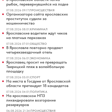
рыбак, перевернувшийся на лодке
07.08.2026 09:17
|
ПРОИСШЕСТВИЯ
Организатора сайта ярославских
проституток судили за
мошенничество
07.08.2026 08:01
|
КРИМИНАЛ
Ярославские водители ждут чеков
на платных парковках
07.08.2026 07:01
|
ОБЩЕСТВО
В Ярославле повторно продают
четырехзвездочный отель
07.08.2026 06:01
|
ЭКОНОМИКА
Ярославец просит не превращать
Тверицкий пляж в волейбольную
площадку
07.08.2026 05:01
|
СПОРТ
На места в Госдуме от Ярославской
области претендует 18 кандидатов
07.08.2026 04:01
|
ПОЛИТИКА
На ярославском НПЗ
ликвидировали возгорание
резервуаров
06.08.2026 21:34
|
ПРОИСШЕСТВИЯ