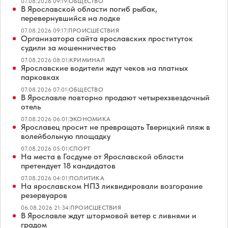
07.08.2026 09:19
|
ОБЩЕСТВО
В Ярославской области погиб рыбак,
перевернувшийся на лодке
07.08.2026 09:17
|
ПРОИСШЕСТВИЯ
Организатора сайта ярославских проституток
судили за мошенничество
07.08.2026 08:01
|
КРИМИНАЛ
Ярославские водители ждут чеков на платных
парковках
07.08.2026 07:01
|
ОБЩЕСТВО
В Ярославле повторно продают четырехзвездочный
отель
07.08.2026 06:01
|
ЭКОНОМИКА
Ярославец просит не превращать Тверицкий пляж в
волейбольную площадку
07.08.2026 05:01
|
СПОРТ
На места в Госдуме от Ярославской области
претендует 18 кандидатов
07.08.2026 04:01
|
ПОЛИТИКА
На ярославском НПЗ ликвидировали возгорание
резервуаров
06.08.2026 21:34
|
ПРОИСШЕСТВИЯ
В Ярославле ждут штормовой ветер с ливнями и
градом