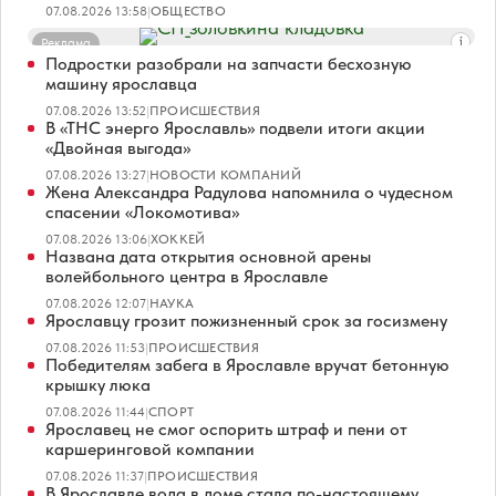
07.08.2026 13:58
|
ОБЩЕСТВО
Реклама
Подростки разобрали на запчасти бесхозную
машину ярославца
07.08.2026 13:52
|
ПРОИСШЕСТВИЯ
В «ТНС энерго Ярославль» подвели итоги акции
«Двойная выгода»
07.08.2026 13:27
|
НОВОСТИ КОМПАНИЙ
Жена Александра Радулова напомнила о чудесном
спасении «Локомотива»
07.08.2026 13:06
|
ХОККЕЙ
Названа дата открытия основной арены
волейбольного центра в Ярославле
07.08.2026 12:07
|
НАУКА
Ярославцу грозит пожизненный срок за госизмену
07.08.2026 11:53
|
ПРОИСШЕСТВИЯ
Победителям забега в Ярославле вручат бетонную
крышку люка
07.08.2026 11:44
|
СПОРТ
Ярославец не смог оспорить штраф и пени от
каршеринговой компании
07.08.2026 11:37
|
ПРОИСШЕСТВИЯ
В Ярославле вода в доме стала по-настоящему