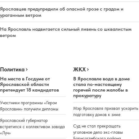
Ярославцев предупредили об опасной грозе с градом и
ураганным ветром
На Ярославль надвигается сильный ливень со шквалистым
ветром
Политика
ЖКХ
На места в Госдуме от
В Ярославле вода в доме
Ярославской области
стала по-настоящему
претендует 18 кандидатов
горячей после жалобы в
прокуратуру
Участники программы «Герои
Мэр Ярославля призвал ускорить
Ярославии» получили дипломы
подготовку домов к зиме
Ярославский губернатор
Суд не стал прекращать
встретился с коллективом завода
уголовное дело экс-главы
«Луч»
Борисоглебского района