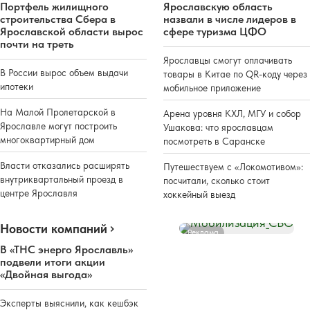
Портфель жилищного
Ярославскую область
строительства Сбера в
назвали в числе лидеров в
Ярославской области вырос
сфере туризма ЦФО
почти на треть
Ярославцы смогут оплачивать
В России вырос объем выдачи
товары в Китае по QR-коду через
ипотеки
мобильное приложение
На Малой Пролетарской в
Арена уровня КХЛ, МГУ и собор
Ярославле могут построить
Ушакова: что ярославцам
многоквартирный дом
посмотреть в Саранске
Власти отказались расширять
Путешествуем с «Локомотивом»:
внутриквартальный проезд в
посчитали, сколько стоит
центре Ярославля
хоккейный выезд
Новости компаний
Реклама
В «ТНС энерго Ярославль»
подвели итоги акции
«Двойная выгода»
Эксперты выяснили, как кешбэк