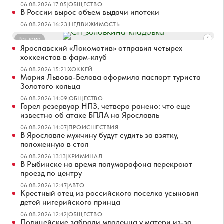
06.08.2026 17:05
|
ОБЩЕСТВО
В России вырос объем выдачи ипотеки
06.08.2026 16:23
|
НЕДВИЖИМОСТЬ
Реклама
Ярославский «Локомотив» отправил четырех
хоккеистов в фарм-клуб
06.08.2026 15:21
|
ХОККЕЙ
Мария Львова-Белова оформила паспорт туриста
Золотого кольца
06.08.2026 14:09
|
ОБЩЕСТВО
Горел резервуар НПЗ, четверо ранено: что еще
известно об атаке БПЛА на Ярославль
06.08.2026 14:07
|
ПРОИСШЕСТВИЯ
В Ярославле мужчину будут судить за взятку,
положенную в стол
06.08.2026 13:13
|
КРИМИНАЛ
В Рыбинске на время полумарафона перекроют
проезд по центру
06.08.2026 12:47
|
АВТО
Крестный отец из российского поселка усыновил
детей нигерийского принца
06.08.2026 12:42
|
ОБЩЕСТВО
Полицейские забрали младенца у матери из-за