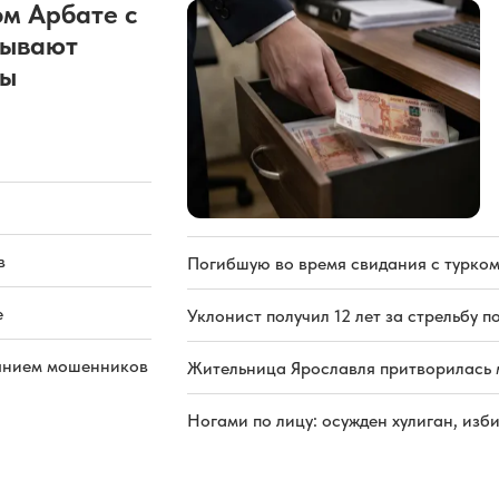
м Арбате с
рывают
ды
в
Погибшую во время свидания с турком
е
Уклонист получил 12 лет за стрельбу п
иянием мошенников
Жительница Ярославля притворилась 
Ногами по лицу: осужден хулиган, из