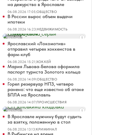
на дежурство в Ярославле
06.08.2026 17:05
|
ОБЩЕСТВО
В России вырос объем выдачи
ипотеки
06.08.2026 16:23
|
НЕДВИЖИМОСТЬ
Реклама
Ярославский «Локомотив»
отправил четырех хоккеистов в
фарм-клуб
06.08.2026 15:21
|
ХОККЕЙ
Мария Львова-Белова оформила
паспорт туриста Золотого кольца
06.08.2026 14:09
|
ОБЩЕСТВО
Горел резервуар НПЗ, четверо
ранено: что еще известно об атаке
БПЛА на Ярославль
06.08.2026 14:07
|
ПРОИСШЕСТВИЯ
Реклама
В Ярославле мужчину будут судить
за взятку, положенную в стол
06.08.2026 13:13
|
КРИМИНАЛ
В Рыбинске на время