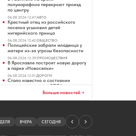
полумарафона перекроют проезд
по центру
06.08.2026 12:47
|
АВТО
Крестный отец из российского
поселка усыновил детей
нигерийского принца
06.08.2026 12:42
|
ОБЩЕСТВО
Полицейские забрали младенца у
матери из-за угрозы безопасности
06.08.2026 12:39
|
ПРОИСШЕСТВИЯ
В Ярославле построят новую дорогу
в парке «Новоселки»
06.08.2026 12:01
|
ДОРОГИ
Стало известно о состоянии
раненых при атаке БПЛА на
Ярославль
Больше новостей
06.08.2026 11:33
|
ПРОИСШЕСТВИЯ
Ярославец пострадал при пожаре в
садоводстве «Нефтяник-2»
06.08.2026 10:57
|
ПРОИСШЕСТВИЯ
Погибшую во время свидания с
ДЕЛЯ
ВЧЕРА
СЕГОДНЯ
турком модель из Петербурга
отпели в Белграде