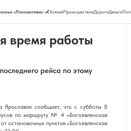
зонье «Локомотива» 🏒
Хоккей
Происшествия
Дороги
Деньги
Пог
ся время работы
 последнего рейса по этому
да Ярославля сообщает, что с субботы 8
обусов по маршруту № 4 «Богоявленская
от остановочных пунктов «Богоявленская