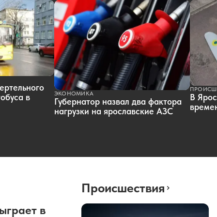
ертельного
ПРОИСШ
ЭКОНОМИКА
обуса в
В Ярос
Губернатор назвал два фактора
времен
нагрузки на ярославские АЗС
Происшествия
ыграет в