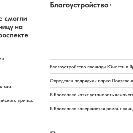
Благоустройство
е смогли
ницу на
роспекте
ие
Благоустройство площади Юности в Я
Определен подрядчик парка Подзелень
ольца
В Ярославле хотят установить лежачег
рийского принца
В Ярославле завершается ремонт ули