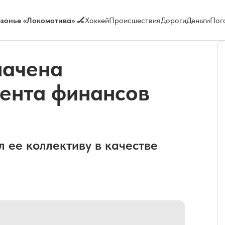
зонье «Локомотива» 🏒
Хоккей
Происшествия
Дороги
Деньги
Пог
начена
ента финансов
 ее коллективу в качестве