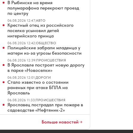
В Рыбинске на время
полумарафона перекроют проезд
по центру
06.08.2026 12:47
|
АВТО
Крестный отец из российского
поселка усыновил детей
нигерийского принца
06.08.2026 12:42
|
ОБЩЕСТВО
Полицейские забрали младенца у
матери из-за угрозы безопасности
06.08.2026 12:39
|
ПРОИСШЕСТВИЯ
В Ярославле построят новую дорогу
в парке «Новоселки»
06.08.2026 12:01
|
ДОРОГИ
Стало известно о состоянии
раненых при атаке БПЛА на
Ярославль
06.08.2026 11:33
|
ПРОИСШЕСТВИЯ
Ярославец пострадал при пожаре в
садоводстве «Нефтяник-2»
06.08.2026 10:57
|
ПРОИСШЕСТВИЯ
Погибшую во время свидания с
Больше новостей
турком модель из Петербурга
отпели в Белграде