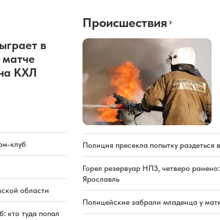
Происшествия
ыграет в
 матче
она КХЛ
рм-клуб
Полиция пресекла попытку раздеться 
Горел резервуар НПЗ, четверо ранено:
Ярославль
вской области
Полицейские забрали младенца у мате
: кто туда попал