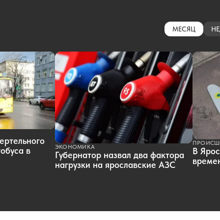
МЕСЯЦ
НЕ
ертельного
ПРОИСШ
ЭКОНОМИКА
обуса в
В Ярос
Губернатор назвал два фактора
времен
нагрузки на ярославские АЗС