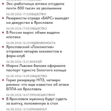
Экс-работница аптеки отсудила
почти 800 тысяч за увольнение
06.08.2026 17:13
|
ОБЩЕСТВО
Резервисты отряда «БАРС» выходят
на дежурство в Ярославле
06.08.2026 17:05
|
ОБЩЕСТВО
В России вырос объем выдачи
ипотеки
06.08.2026 16:23
|
НЕДВИЖИМОСТЬ
Ярославский «Локомотив»
отправил четырех хоккеистов в
фарм-клуб
06.08.2026 15:21
|
ХОККЕЙ
Мария Львова-Белова оформила
паспорт туриста Золотого кольца
06.08.2026 14:09
|
ОБЩЕСТВО
Горел резервуар НПЗ, четверо
ранено: что еще известно об атаке
БПЛА на Ярославль
06.08.2026 14:07
|
ПРОИСШЕСТВИЯ
В Ярославле мужчину будут судить
за взятку, положенную в стол
06.08.2026 13:13
|
КРИМИНАЛ