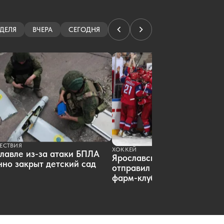
06.08.2026 10:55
|
КРИМИНАЛ
На ярославских АЗС утром заметны
очереди
ДЕЛЯ
ВЧЕРА
СЕГОДНЯ
06.08.2026 10:48
|
ОБЩЕСТВО
На ярославских официальных
пляжах проверили песок
06.08.2026 09:29
|
ОБЩЕСТВО
В Ярославле выезд в сторону
Москвы открыли после атаки
дронов
06.08.2026 09:03
|
АВТО
Над Ярославлем ночью и утром
сбили уже 92 БПЛА
06.08.2026 08:46
|
ПРОИСШЕСТВИЯ
Губернатор рассказал о
ЕСТВИЯ
ХОККЕЙ
лавле из-за атаки БПЛА
последствиях самой массовой
Ярославский «Локомотив»
атаки дронов на Ярославль
но закрыт детский сад
отправил пятерых хоккеист
06.08.2026 08:11
|
ПРОИСШЕСТВИЯ
фарм-клуб
Боб Хартли может провести в
Ярославле целый месяц
06.08.2026 08:01
|
ХОККЕЙ
Уклонист получил 12 лет за
стрельбу по троллейбусу в