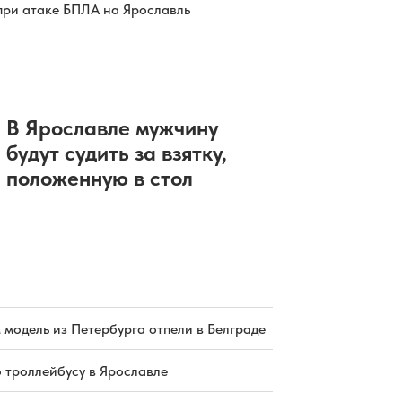
06.08.2026 02:46
|
ПРОИСШЕСТВИЯ
при атаке БПЛА на Ярославль
Водитель иномарки
госпитализирован после ДТП с
фурой под Переславлем
05.08.2026 20:02
|
ПРОИСШЕСТВИЯ
Реконструкция трамвайного
путепровода в Ярославле
завершится в октябре
В Ярославле мужчину
05.08.2026 19:30
|
ДОРОГИ
будут судить за взятку,
Открытие бассейна «Лазурный» в
Ярославле состоится в 2027 году
положенную в стол
05.08.2026 19:26
|
ЭКОНОМИКА
 модель из Петербурга отпели в Белграде
о троллейбусу в Ярославле