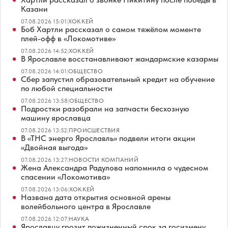
Казани
07.08.2026 15:01
|
ХОККЕЙ
Боб Хартли рассказал о самом тяжёлом моменте
плей-офф в «Локомотиве»
07.08.2026 14:52
|
ХОККЕЙ
В Ярославле восстанавливают жандармские казармы
07.08.2026 14:01
|
ОБЩЕСТВО
Сбер запустил образовательный кредит на обучение
по любой специальности
07.08.2026 13:58
|
ОБЩЕСТВО
Подростки разобрали на запчасти бесхозную
машину ярославца
07.08.2026 13:52
|
ПРОИСШЕСТВИЯ
В «ТНС энерго Ярославль» подвели итоги акции
«Двойная выгода»
07.08.2026 13:27
|
НОВОСТИ КОМПАНИЙ
Жена Александра Радулова напомнила о чудесном
спасении «Локомотива»
07.08.2026 13:06
|
ХОККЕЙ
Названа дата открытия основной арены
волейбольного центра в Ярославле
07.08.2026 12:07
|
НАУКА
Ярославцу грозит пожизненный срок за госизмену