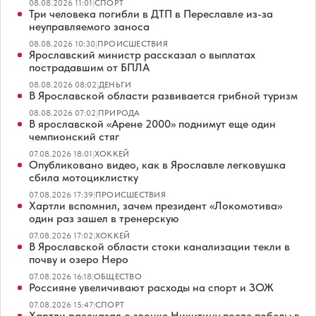
08.08.2026 11:01
|
СПОРТ
Три человека погибли в ДТП в Переславле из-за
неуправляемого заноса
08.08.2026 10:30
|
ПРОИСШЕСТВИЯ
Ярославский министр рассказал о выплатах
пострадавшим от БПЛА
08.08.2026 08:02
|
ДЕНЬГИ
В Ярославской области развивается грибной туризм
08.08.2026 07:02
|
ПРИРОДА
В ярославской «Арене 2000» поднимут еще один
чемпионский стяг
07.08.2026 18:01
|
ХОККЕЙ
Опубликовано видео, как в Ярославле легковушка
сбила мотоциклистку
07.08.2026 17:39
|
ПРОИСШЕСТВИЯ
Хартли вспомнил, зачем президент «Локомотива»
один раз зашел в тренерскую
07.08.2026 17:02
|
ХОККЕЙ
В Ярославской области стоки канализации текли в
почву и озеро Неро
07.08.2026 16:18
|
ОБЩЕСТВО
Россияне увеличивают расходы на спорт и ЗОЖ
07.08.2026 15:47
|
СПОРТ
Хартли рассказал о звонке Никитину после победы в