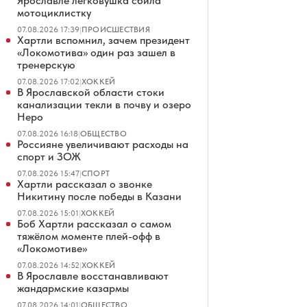
Ярославле легковушка сбила
мотоциклистку
07.08.2026 17:39
|
ПРОИСШЕСТВИЯ
Хартли вспомнил, зачем президент
«Локомотива» один раз зашел в
тренерскую
07.08.2026 17:02
|
ХОККЕЙ
В Ярославской области стоки
канализации текли в почву и озеро
Неро
07.08.2026 16:18
|
ОБЩЕСТВО
Россияне увеличивают расходы на
спорт и ЗОЖ
07.08.2026 15:47
|
СПОРТ
Хартли рассказал о звонке
Никитину после победы в Казани
07.08.2026 15:01
|
ХОККЕЙ
Боб Хартли рассказал о самом
тяжёлом моменте плей-офф в
«Локомотиве»
07.08.2026 14:52
|
ХОККЕЙ
В Ярославле восстанавливают
жандармские казармы
07.08.2026 14:01
|
ОБЩЕСТВО