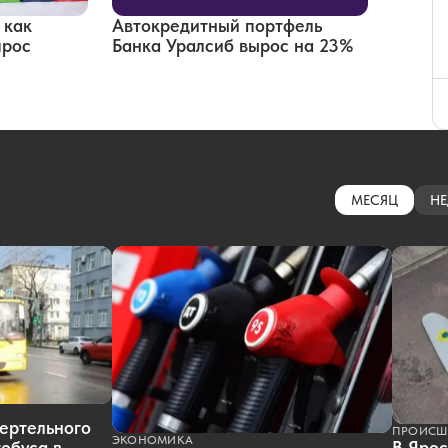
 как
Автокредитный портфель
прос
Банка Уралсиб вырос на 23%
МЕСЯЦ
НЕ
ертельного
ПРОИСШ
ЭКОНОМИКА
обуса в
В Ярос