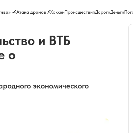
ива» 🏒
Атака дронов ⚡
Хоккей
Происшествия
Дороги
Деньги
Пог
ьство и ВТБ
е о
ародного экономического