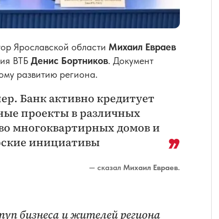
тор Ярославской области
Михаил Евраев
ния ВТБ
Денис Бортников
. Документ
ому развитию региона.
ер. Банк активно кредитует
ные проекты в различных
во многоквартирных домов и
рские инициативы
— сказал
Михаил Евраев
.
уп бизнеса и жителей региона