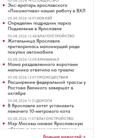
05.08.2026 14:02
|
ОБЩЕСТВО
Экс-вратарь ярославского
«Локомотива» нашел работу в ВХЛ
05.08.2026 14:01
|
ХОККЕЙ
Определен подрядчик парка
Подзеленье в Ярославле
05.08.2026 12:48
|
БЛАГОУСТРОЙСТВО
Жительница Ярославля
притворилась малоимущей ради
покупки автомобиля
05.08.2026 12:09
|
КРИМИНАЛ
Мама раздавленного воротами
мальчика ответила на травлю
05.08.2026 12:07
|
ПРОИСШЕСТВИЯ
Расширение федеральной трассы у
Ростова Великого завершат в
октябре
05.08.2026 11:31
|
ДОРОГИ
В Ярославле хотят установить
лежачего 10-метрового кота
05.08.2026 11:07
|
БЛАГОУСТРОЙСТВО
Мэр Москвы назвал Ярославскую
область в списке на продление
наземного метро
Больше новостей