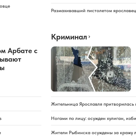
повце
Размахивавший пистолетом ярославец
Криминал
м Арбате с
рывают
ды
Жительница Ярославля притворилась 
в
Ногами по лицу: осужден хулиган, из
е
Жители Рыбинска осуждены за кражу л