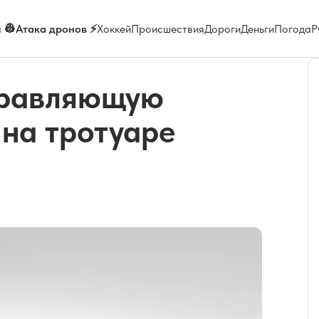
 👷
Атака дронов ⚡
Хоккей
Происшествия
Дороги
Деньги
Погода
Р
правляющую
 на тротуаре