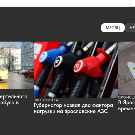
МЕСЯЦ
НЕ
ертельного
ПРОИСШ
ЭКОНОМИКА
обуса в
В Ярос
Губернатор назвал два фактора
времен
нагрузки на ярославские АЗС