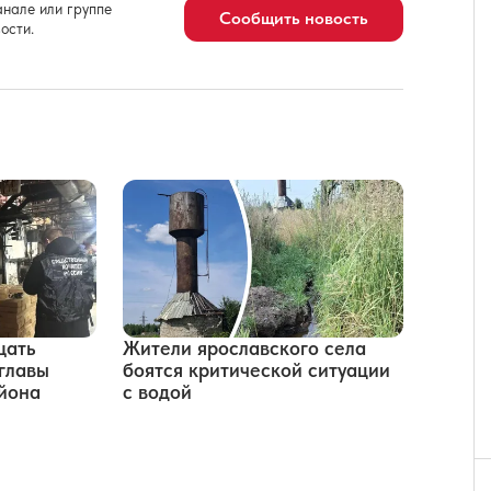
нале или группе
Сообщить новость
ости.
щать
Жители ярославского села
-главы
боятся критической ситуации
йона
с водой