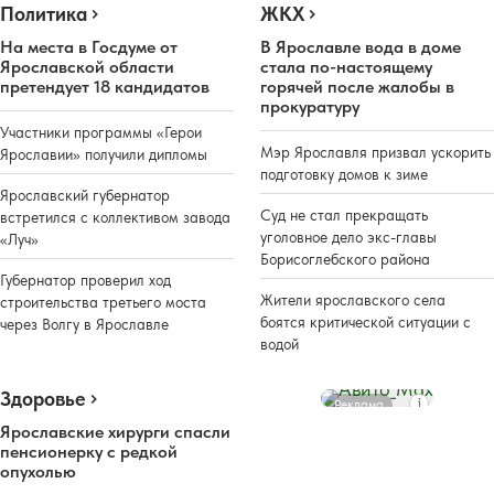
Политика
ЖКХ
На места в Госдуме от
В Ярославле вода в доме
Ярославской области
стала по-настоящему
претендует 18 кандидатов
горячей после жалобы в
прокуратуру
Участники программы «Герои
Мэр Ярославля призвал ускорить
Ярославии» получили дипломы
подготовку домов к зиме
Ярославский губернатор
Суд не стал прекращать
встретился с коллективом завода
уголовное дело экс-главы
«Луч»
Борисоглебского района
Губернатор проверил ход
Жители ярославского села
строительства третьего моста
боятся критической ситуации с
через Волгу в Ярославле
водой
Здоровье
Реклама
Ярославские хирурги спасли
пенсионерку с редкой
опухолью