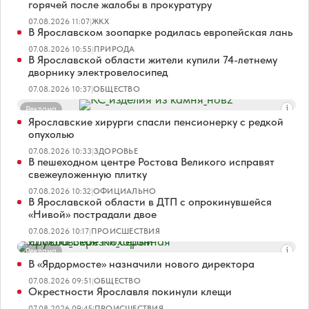
горячей после жалобы в прокуратуру
07.08.2026 11:07
|
ЖКХ
В Ярославском зоопарке родилась европейская лань
07.08.2026 10:55
|
ПРИРОДА
В Ярославской области жители купили 74-летнему
дворнику электровелосипед
07.08.2026 10:37
|
ОБЩЕСТВО
Реклама
Ярославские хирурги спасли пенсионерку с редкой
опухолью
07.08.2026 10:33
|
ЗДОРОВЬЕ
В пешеходном центре Ростова Великого исправят
свежеуложенную плитку
07.08.2026 10:32
|
ОФИЦИАЛЬНО
В Ярославской области в ДТП с опрокинувшейся
«Нивой» пострадали двое
07.08.2026 10:17
|
ПРОИСШЕСТВИЯ
Реклама
В «Ярдормосте» назначили нового директора
07.08.2026 09:51
|
ОБЩЕСТВО
Окрестности Ярославля покинули клещи
07.08.2026 09:45
|
ПРОИСШЕСТВИЯ