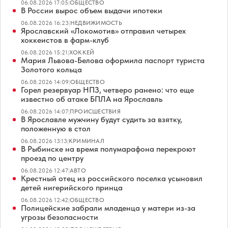
06.08.2026 17:05
|
ОБЩЕСТВО
В России вырос объем выдачи ипотеки
06.08.2026 16:23
|
НЕДВИЖИМОСТЬ
Ярославский «Локомотив» отправил четырех
хоккеистов в фарм-клуб
06.08.2026 15:21
|
ХОККЕЙ
Мария Львова-Белова оформила паспорт туриста
Золотого кольца
06.08.2026 14:09
|
ОБЩЕСТВО
Горел резервуар НПЗ, четверо ранено: что еще
известно об атаке БПЛА на Ярославль
06.08.2026 14:07
|
ПРОИСШЕСТВИЯ
В Ярославле мужчину будут судить за взятку,
положенную в стол
06.08.2026 13:13
|
КРИМИНАЛ
В Рыбинске на время полумарафона перекроют
проезд по центру
06.08.2026 12:47
|
АВТО
Крестный отец из российского поселка усыновил
детей нигерийского принца
06.08.2026 12:42
|
ОБЩЕСТВО
Полицейские забрали младенца у матери из-за
угрозы безопасности