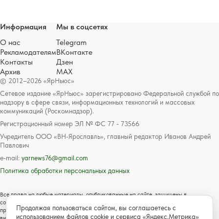
Информация
Мы в соцсетях
О нас
Telegram
Рекламодателям
ВКонтакте
Контакты
Дзен
Архив
MAX
© 2012–2026 «ЯрНьюс»
Сетевое издание «ЯрНьюс» зарегистрировано Федеральной службой по
надзору в сфере связи, информационных технологий и массовых
коммуникаций (Роскомнадзор).
Регистрационный номер ЭЛ № ФС 77 - 73566
Учредитель ООО «ВН-Ярославль», главный редактор Иванов Андрей
Павлович
e-mail:
yarnews76@gmail.com
Политика обработки персональных данных
Все права на любые материалы, опубликованные на сайте, защищены в
соответствии с российским и международным законодательством об авторском
Продолжая пользоваться сайтом, вы соглашаетесь с
праве и смежных правах. Любое использование текстовых, фото, аудио и
использованием файлов cookie и сервиса «Яндекс.Метрика»
видеоматериалов возможно только с согласия правообладателя с обязательной