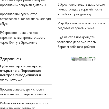
В Ярославле вода в доме стала
Ярославии» получили дипломы
по-настоящему горячей после
Ярославский губернатор
жалобы в прокуратуру
встретился с коллективом завода
Мэр Ярославля призвал ускорить
«Луч»
подготовку домов к зиме
Губернатор проверил ход
Суд не стал прекращать
строительства третьего моста
уголовное дело экс-главы
через Волгу в Ярославле
Борисоглебского района
Здоровье
Реклама
Губернатор анонсировал
открытие в Переславле
центров гемодиализа и
онкопомощи
Ярославские хирурги спасли
пенсионерку с редкой опухолью
Рыбинские ветеринары помогли
артистичному козленку