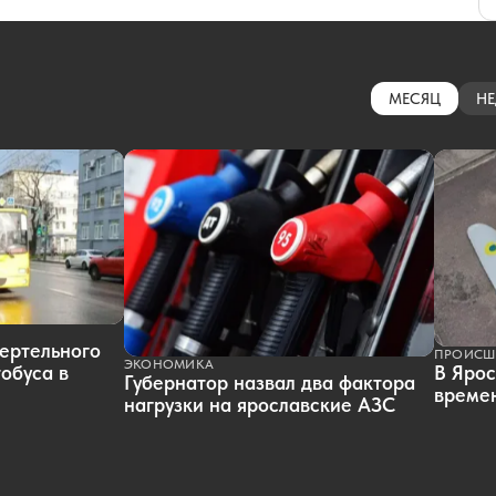
МЕСЯЦ
НЕ
ертельного
ПРОИСШ
ЭКОНОМИКА
обуса в
В Ярос
Губернатор назвал два фактора
времен
нагрузки на ярославские АЗС