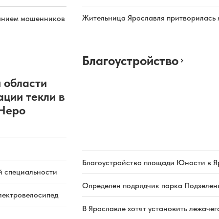
Жительница Ярославля притворилась 
иянием мошенников
Благоустройство
 области
ации текли в
 Неро
Благоустройство площади Юности в Я
й специальности
Определен подрядчик парка Подзелень
электровелосипед
В Ярославле хотят установить лежачег