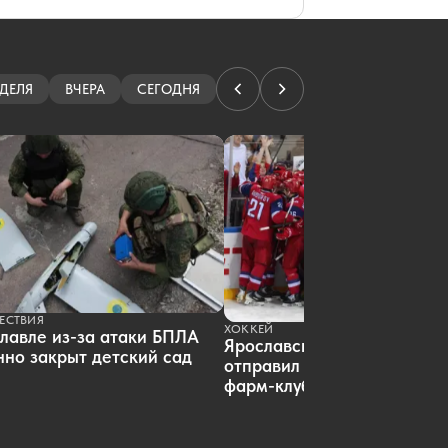
07.08.2026 09:51
|
ОБЩЕСТВО
Окрестности Ярославля покинули
клещи
07.08.2026 09:45
|
ПРОИСШЕСТВИЯ
Ярославский бизнесмен не смог
ДЕЛЯ
ВЧЕРА
СЕГОДНЯ
победить борщевик с помощью
дрона
07.08.2026 09:19
|
ОБЩЕСТВО
В Ярославской области погиб
рыбак, перевернувшийся на лодке
07.08.2026 09:17
|
ПРОИСШЕСТВИЯ
Организатора сайта ярославских
проституток судили за
мошенничество
07.08.2026 08:01
|
КРИМИНАЛ
Ярославские водители ждут чеков
на платных парковках
ЕСТВИЯ
07.08.2026 07:01
|
ОБЩЕСТВО
ХОККЕЙ
лавле из-за атаки БПЛА
В Ярославле повторно продают
Ярославский «Локомотив»
но закрыт детский сад
четырехзвездочный отель
отправил пятерых хоккеист
фарм-клуб
07.08.2026 06:01
|
ЭКОНОМИКА
Ярославец просит не превращать
Тверицкий пляж в волейбольную
площадку