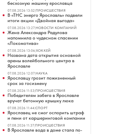
бесхозную машину ярославца
07.08.2026 13:52
|
ПРОИСШЕСТВИЯ
В «ТНС энерго Ярославль» подвели
итоги акции «Двойная выгода»
07.08.2026 13:27
|
НОВОСТИ КОМПАНИЙ
Жена Александра Радулова
напомнила о чудесном спасении
«Локомотива»
07.08.2026 13:06
|
ХОККЕЙ
Названа дата открытия основной
арены волейбольного центра в
Ярославле
07.08.2026 12:07
|
НАУКА
Ярославцу грозит пожизненный
срок за госизмену
07.08.2026 11:53
|
ПРОИСШЕСТВИЯ
Победителям забега в Ярославле
вручат бетонную крышку люка
07.08.2026 11:44
|
СПОРТ
Ярославец не смог оспорить штраф
и пени от каршеринговой компании
07.08.2026 11:37
|
ПРОИСШЕСТВИЯ
В Ярославле вода в доме стала по-