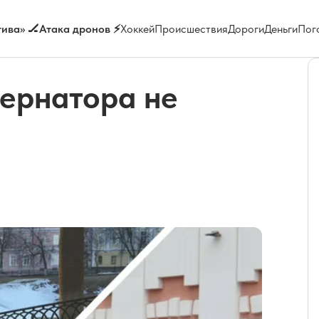
ива» 🏒
Атака дронов ⚡
Хоккей
Происшествия
Дороги
Деньги
Пог
бернатора не