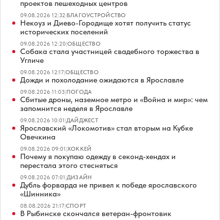
проектов пешеходных центров
09.08.2026 12:32
|
БЛАГОУСТРОЙСТВО
Некоуз и Диево-Городище хотят получить статус
исторических поселений
09.08.2026 12:20
|
ОБЩЕСТВО
Собака стала участницей свадебного торжества в
Угличе
09.08.2026 12:17
|
ОБЩЕСТВО
Дожди и похолодание ожидаются в Ярославле
09.08.2026 11:03
|
ПОГОДА
Сбитые дроны, наземное метро и «Война и мир»: чем
запомнится неделя в Ярославле
09.08.2026 10:01
|
ДАЙДЖЕСТ
Ярославский «Локомотив» стал вторым на Кубке
Овечкина
09.08.2026 09:01
|
ХОККЕЙ
Почему я покупаю одежду в секонд-хендах и
перестала этого стесняться
09.08.2026 07:01
|
ДИЗАЙН
Дубль форварда не привел к победе ярославского
«Шинника»
08.08.2026 21:17
|
СПОРТ
В Рыбинске скончался ветеран-фронтовик