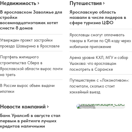
Недвижимость
Путешествия
В ярославском Заволжье для
Ярославскую область
стройки
назвали в числе лидеров в
восемнадцатиэтажек хотят
сфере туризма ЦФО
снести 8 домов
Ярославцы смогут оплачивать
Утвержден проект застройки
товары в Китае по QR-коду через
проезда Шавырина в Ярославле
мобильное приложение
Портфель жилищного
Арена уровня КХЛ, МГУ и собор
строительства Сбера в
Ушакова: что ярославцам
Ярославской области вырос почти
посмотреть в Саранске
на треть
Путешествуем с «Локомотивом»:
В России вырос объем выдачи
посчитали, сколько стоит
ипотеки
хоккейный выезд
Новости компаний
Реклама
Банк Уралсиб в августе стал
первым в рейтинге лучших
кредитов наличными