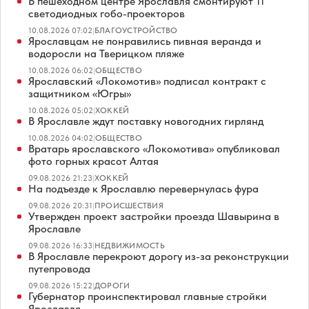
В пешеходном центре Ярославля смонтируют 11
светодиодных гобо-проекторов
10.08.2026 07:02
|
БЛАГОУСТРОЙСТВО
Ярославцам не понравились пивная веранда и
водоросли на Тверицком пляже
10.08.2026 06:02
|
ОБЩЕСТВО
Ярославский «Локомотив» подписал контракт с
защитником «Югры»
10.08.2026 05:02
|
ХОККЕЙ
В Ярославле ждут поставку новогодних гирлянд
10.08.2026 04:02
|
ОБЩЕСТВО
Вратарь ярославского «Локомотива» опубликовал
фото горных красот Алтая
09.08.2026 21:23
|
ХОККЕЙ
На подъезде к Ярославлю перевернулась фура
09.08.2026 20:31
|
ПРОИСШЕСТВИЯ
Утвержден проект застройки проезда Шавырина в
Ярославле
09.08.2026 16:33
|
НЕДВИЖИМОСТЬ
В Ярославле перекроют дорогу из-за реконструкции
путепровода
09.08.2026 15:22
|
ДОРОГИ
Губернатор проинспектировал главные стройки
Ярославля