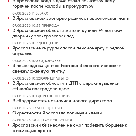
В Ярославле вода в доме стала по-настоящему
горячей после жалобы в прокуратуру
07.08.2026 11:07
|
ЖКХ
В Ярославском зоопарке родилась европейская лань
07.08.2026 10:55
|
ПРИРОДА
В Ярославской области жители купили 74-летнему
дворнику электровелосипед
07.08.2026 10:37
|
ОБЩЕСТВО
Ярославские хирурги спасли пенсионерку с редкой
опухолью
07.08.2026 10:33
|
ЗДОРОВЬЕ
В пешеходном центре Ростова Великого исправят
свежеуложенную плитку
07.08.2026 10:32
|
ОФИЦИАЛЬНО
В Ярославской области в ДТП с опрокинувшейся
«Нивой» пострадали двое
07.08.2026 10:17
|
ПРОИСШЕСТВИЯ
В «Ярдормосте» назначили нового директора
07.08.2026 09:51
|
ОБЩЕСТВО
Окрестности Ярославля покинули клещи
07.08.2026 09:45
|
ПРОИСШЕСТВИЯ
Ярославский бизнесмен не смог победить борщевик
с помощью дрона