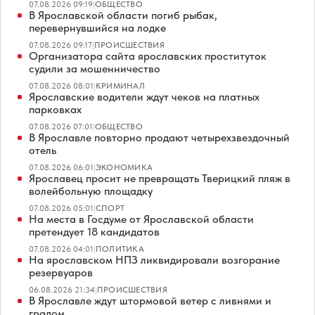
07.08.2026 09:19
|
ОБЩЕСТВО
В Ярославской области погиб рыбак,
перевернувшийся на лодке
07.08.2026 09:17
|
ПРОИСШЕСТВИЯ
Организатора сайта ярославских проституток
судили за мошенничество
07.08.2026 08:01
|
КРИМИНАЛ
Ярославские водители ждут чеков на платных
парковках
07.08.2026 07:01
|
ОБЩЕСТВО
В Ярославле повторно продают четырехзвездочный
отель
07.08.2026 06:01
|
ЭКОНОМИКА
Ярославец просит не превращать Тверицкий пляж в
волейбольную площадку
07.08.2026 05:01
|
СПОРТ
На места в Госдуме от Ярославской области
претендует 18 кандидатов
07.08.2026 04:01
|
ПОЛИТИКА
На ярославском НПЗ ликвидировали возгорание
резервуаров
06.08.2026 21:34
|
ПРОИСШЕСТВИЯ
В Ярославле ждут штормовой ветер с ливнями и
градом