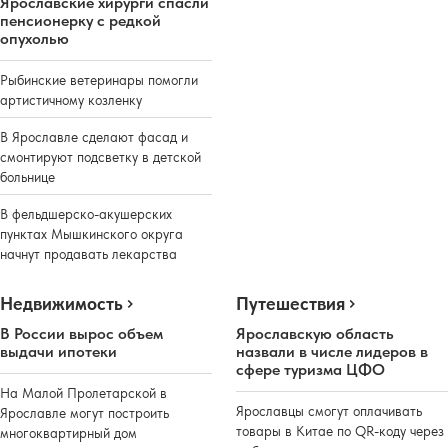
Ярославские хирурги спасли
пенсионерку с редкой
опухолью
Рыбинские ветеринары помогли
артистичному козленку
В Ярославле сделают фасад и
смонтируют подсветку в детской
больнице
В фельдшерско-акушерских
пунктах Мышкинского округа
начнут продавать лекарства
Недвижимость
Путешествия
В России вырос объем
Ярославскую область
выдачи ипотеки
назвали в числе лидеров в
сфере туризма ЦФО
На Малой Пролетарской в
Ярославцы смогут оплачивать
Ярославле могут построить
товары в Китае по QR-коду через
многоквартирный дом