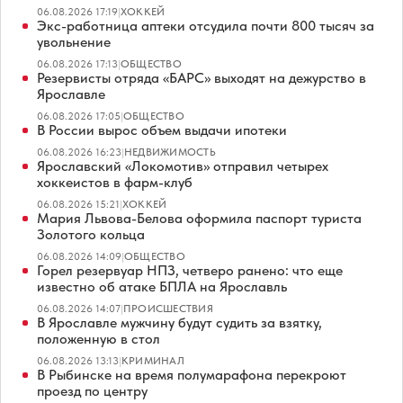
06.08.2026 17:19
|
ХОККЕЙ
Экс-работница аптеки отсудила почти 800 тысяч за
увольнение
06.08.2026 17:13
|
ОБЩЕСТВО
Резервисты отряда «БАРС» выходят на дежурство в
Ярославле
06.08.2026 17:05
|
ОБЩЕСТВО
В России вырос объем выдачи ипотеки
06.08.2026 16:23
|
НЕДВИЖИМОСТЬ
Ярославский «Локомотив» отправил четырех
хоккеистов в фарм-клуб
06.08.2026 15:21
|
ХОККЕЙ
Мария Львова-Белова оформила паспорт туриста
Золотого кольца
06.08.2026 14:09
|
ОБЩЕСТВО
Горел резервуар НПЗ, четверо ранено: что еще
известно об атаке БПЛА на Ярославль
06.08.2026 14:07
|
ПРОИСШЕСТВИЯ
В Ярославле мужчину будут судить за взятку,
положенную в стол
06.08.2026 13:13
|
КРИМИНАЛ
В Рыбинске на время полумарафона перекроют
проезд по центру