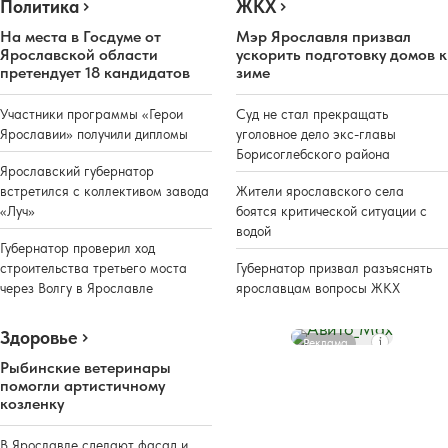
Политика
ЖКХ
На места в Госдуме от
Мэр Ярославля призвал
Ярославской области
ускорить подготовку домов к
претендует 18 кандидатов
зиме
Участники программы «Герои
Суд не стал прекращать
Ярославии» получили дипломы
уголовное дело экс-главы
Борисоглебского района
Ярославский губернатор
встретился с коллективом завода
Жители ярославского села
«Луч»
боятся критической ситуации с
водой
Губернатор проверил ход
строительства третьего моста
Губернатор призвал разъяснять
через Волгу в Ярославле
ярославцам вопросы ЖКХ
Здоровье
Реклама
Рыбинские ветеринары
помогли артистичному
козленку
В Ярославле сделают фасад и