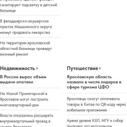
смонтируют подсветку в детской
больнице
В фельдшерско-акушерских
пунктах Мышкинского округа
начнут продавать лекарства
На территории ярославской
областной больницы проведут
ямочный ремонт
Недвижимость
Путешествия
В России вырос объем
Ярославскую область
выдачи ипотеки
назвали в числе лидеров в
сфере туризма ЦФО
На Малой Пролетарской в
Ярославцы смогут оплачивать
Ярославле могут построить
товары в Китае по QR-коду через
многоквартирный дом
мобильное приложение
Власти отказались расширять
Арена уровня КХЛ, МГУ и собор
внутриквартальный проезд в
Ушакова: что ярославцам
центре Ярославля