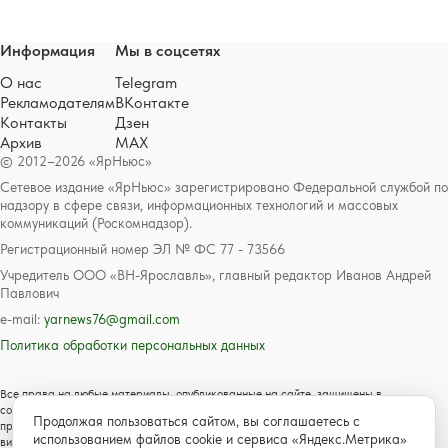
Информация
Мы в соцсетях
О нас
Telegram
Рекламодателям
ВКонтакте
Контакты
Дзен
Архив
MAX
© 2012–2026 «ЯрНьюс»
Сетевое издание «ЯрНьюс» зарегистрировано Федеральной службой по
надзору в сфере связи, информационных технологий и массовых
коммуникаций (Роскомнадзор).
Регистрационный номер ЭЛ № ФС 77 - 73566
Учредитель ООО «ВН-Ярославль», главный редактор Иванов Андрей
Павлович
e-mail:
yarnews76@gmail.com
Политика обработки персональных данных
Все права на любые материалы, опубликованные на сайте, защищены в
соответствии с российским и международным законодательством об авторском
Продолжая пользоваться сайтом, вы соглашаетесь с
праве и смежных правах. Любое использование текстовых, фото, аудио и
использованием файлов cookie и сервиса «Яндекс.Метрика»
видеоматериалов возможно только с согласия правообладателя с обязательной