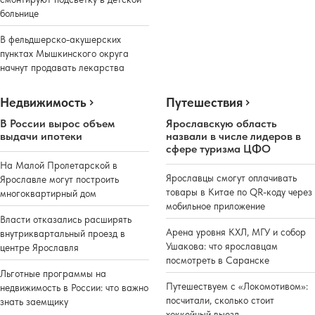
больнице
В фельдшерско-акушерских
пунктах Мышкинского округа
начнут продавать лекарства
Недвижимость
Путешествия
В России вырос объем
Ярославскую область
выдачи ипотеки
назвали в числе лидеров в
сфере туризма ЦФО
На Малой Пролетарской в
Ярославцы смогут оплачивать
Ярославле могут построить
товары в Китае по QR-коду через
многоквартирный дом
мобильное приложение
Власти отказались расширять
Арена уровня КХЛ, МГУ и собор
внутриквартальный проезд в
Ушакова: что ярославцам
центре Ярославля
посмотреть в Саранске
Льготные программы на
Путешествуем с «Локомотивом»:
недвижимость в России: что важно
посчитали, сколько стоит
знать заемщику
хоккейный выезд