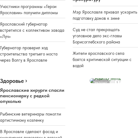
Участники программы «Герои
Мэр Ярославля призвал ускорить
Ярославии» получили дипломы
подготовку домов к зиме
Ярославский губернатор
Суд не стал прекращать
встретился с коллективом завода
уголовное дело экс-главы
«Луч»
Борисоглебского района
Губернатор проверил ход
Жители ярославского села
строительства третьего моста
боятся критической ситуации с
через Волгу в Ярославле
водой
Здоровье
Реклама
Ярославские хирурги спасли
пенсионерку с редкой
опухолью
Рыбинские ветеринары помогли
артистичному козленку
В Ярославле сделают фасад и
смонтируют подсветку в детской