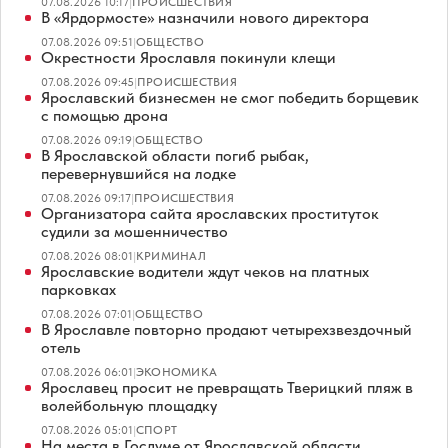
07.08.2026 10:17
|
ПРОИСШЕСТВИЯ
В «Ярдормосте» назначили нового директора
07.08.2026 09:51
|
ОБЩЕСТВО
Окрестности Ярославля покинули клещи
07.08.2026 09:45
|
ПРОИСШЕСТВИЯ
Ярославский бизнесмен не смог победить борщевик
с помощью дрона
07.08.2026 09:19
|
ОБЩЕСТВО
В Ярославской области погиб рыбак,
перевернувшийся на лодке
07.08.2026 09:17
|
ПРОИСШЕСТВИЯ
Организатора сайта ярославских проституток
судили за мошенничество
07.08.2026 08:01
|
КРИМИНАЛ
Ярославские водители ждут чеков на платных
парковках
07.08.2026 07:01
|
ОБЩЕСТВО
В Ярославле повторно продают четырехзвездочный
отель
07.08.2026 06:01
|
ЭКОНОМИКА
Ярославец просит не превращать Тверицкий пляж в
волейбольную площадку
07.08.2026 05:01
|
СПОРТ
На места в Госдуме от Ярославской области