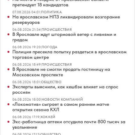
претендует 18 кандидатов
07.08.2026 04:01
|
ПОЛИТИКА
На ярославском НПЗ ликвидировали возгорание
резервуаров
06.08.2026 21:34
|
ПРОИСШЕСТВИЯ
В Ярославле ждут штормовой ветер с ливнями и
градом
06.08.2026 19:20
|
ПОГОДА
Полиция пресекла попытку раздеться в ярославском
торговом центре
06.08.2026 18:49
|
ПРОИСШЕСТВИЯ
В Ярославле не смогли продать гостиницу на
Московском проспекте
06.08.2026 18:01
|
ОБЩЕСТВО
Эксперты выяснили, как кешбэк влияет на спрос
россиян
06.08.2026 18:00
|
НОВОСТИ КОМПАНИЙ
«Локомотив» сыграет в самом раннем матче
открытия сезона КХЛ
06.08.2026 17:19
|
ХОККЕЙ
Экс-работница аптеки отсудила почти 800 тысяч за
увольнение
06.08.2026 17:13
|
ОБЩЕСТВО