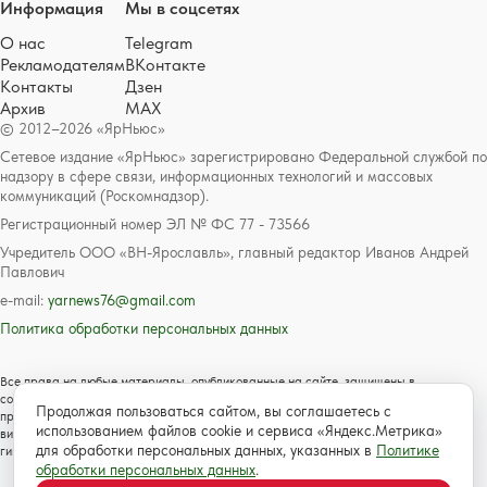
Информация
Мы в соцсетях
О нас
Telegram
Рекламодателям
ВКонтакте
Контакты
Дзен
Архив
MAX
© 2012–2026 «ЯрНьюс»
Сетевое издание «ЯрНьюс» зарегистрировано Федеральной службой по
надзору в сфере связи, информационных технологий и массовых
коммуникаций (Роскомнадзор).
Регистрационный номер ЭЛ № ФС 77 - 73566
Учредитель ООО «ВН-Ярославль», главный редактор Иванов Андрей
Павлович
e-mail:
yarnews76@gmail.com
Политика обработки персональных данных
Все права на любые материалы, опубликованные на сайте, защищены в
соответствии с российским и международным законодательством об авторском
Продолжая пользоваться сайтом, вы соглашаетесь с
праве и смежных правах. Любое использование текстовых, фото, аудио и
использованием файлов cookie и сервиса «Яндекс.Метрика»
видеоматериалов возможно только с согласия правообладателя с обязательной
для обработки персональных данных, указанных в
Политике
гиперссылкой на сайт https://www.yarnews.net; Для детей старше 16 лет.
обработки персональных данных
.