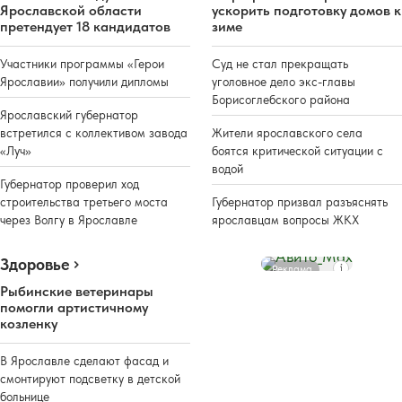
Ярославской области
ускорить подготовку домов к
претендует 18 кандидатов
зиме
Участники программы «Герои
Суд не стал прекращать
Ярославии» получили дипломы
уголовное дело экс-главы
Борисоглебского района
Ярославский губернатор
встретился с коллективом завода
Жители ярославского села
«Луч»
боятся критической ситуации с
водой
Губернатор проверил ход
строительства третьего моста
Губернатор призвал разъяснять
через Волгу в Ярославле
ярославцам вопросы ЖКХ
Здоровье
Реклама
Рыбинские ветеринары
помогли артистичному
козленку
В Ярославле сделают фасад и
смонтируют подсветку в детской
больнице