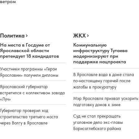
ветром
Политика
ЖКХ
На места в Госдуме от
Коммунальную
Ярославской области
инфраструктуру Тутаева
претендует 18 кандидатов
модернизируют при
поддержке нацпроекта
Участники программы «Герои
В Ярославле вода в доме стала
Ярославии» получили дипломы
по-настоящему горячей после
Ярославский губернатор
жалобы в прокуратуру
встретился с коллективом завода
Мэр Ярославля призвал ускорить
«Луч»
подготовку домов к зиме
Губернатор проверил ход
Суд не стал прекращать
строительства третьего моста
уголовное дело экс-главы
через Волгу в Ярославле
Борисоглебского района