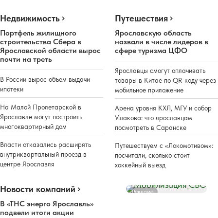
Недвижимость
Путешествия
Портфель жилищного
Ярославскую область
строительства Сбера в
назвали в числе лидеров в
Ярославской области вырос
сфере туризма ЦФО
почти на треть
Ярославцы смогут оплачивать
В России вырос объем выдачи
товары в Китае по QR-коду через
ипотеки
мобильное приложение
На Малой Пролетарской в
Арена уровня КХЛ, МГУ и собор
Ярославле могут построить
Ушакова: что ярославцам
многоквартирный дом
посмотреть в Саранске
Власти отказались расширять
Путешествуем с «Локомотивом»:
внутриквартальный проезд в
посчитали, сколько стоит
центре Ярославля
хоккейный выезд
Новости компаний
Реклама
В «ТНС энерго Ярославль»
подвели итоги акции