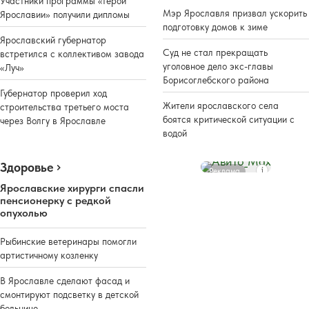
Участники программы «Герои
Мэр Ярославля призвал ускорить
Ярославии» получили дипломы
подготовку домов к зиме
Ярославский губернатор
Суд не стал прекращать
встретился с коллективом завода
уголовное дело экс-главы
«Луч»
Борисоглебского района
Губернатор проверил ход
Жители ярославского села
строительства третьего моста
боятся критической ситуации с
через Волгу в Ярославле
водой
Здоровье
Реклама
Ярославские хирурги спасли
пенсионерку с редкой
опухолью
Рыбинские ветеринары помогли
артистичному козленку
В Ярославле сделают фасад и
смонтируют подсветку в детской
больнице