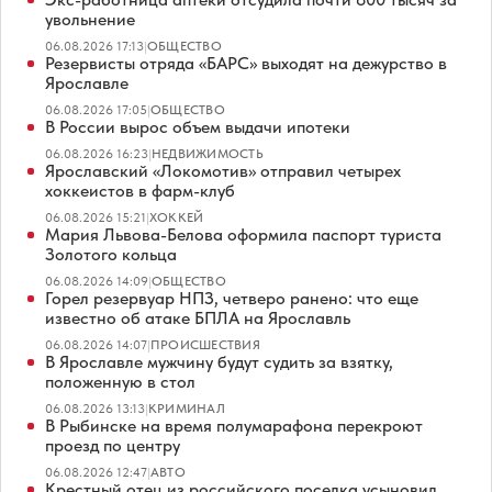
увольнение
06.08.2026 17:13
|
ОБЩЕСТВО
Резервисты отряда «БАРС» выходят на дежурство в
Ярославле
06.08.2026 17:05
|
ОБЩЕСТВО
В России вырос объем выдачи ипотеки
06.08.2026 16:23
|
НЕДВИЖИМОСТЬ
Ярославский «Локомотив» отправил четырех
хоккеистов в фарм-клуб
06.08.2026 15:21
|
ХОККЕЙ
Мария Львова-Белова оформила паспорт туриста
Золотого кольца
06.08.2026 14:09
|
ОБЩЕСТВО
Горел резервуар НПЗ, четверо ранено: что еще
известно об атаке БПЛА на Ярославль
06.08.2026 14:07
|
ПРОИСШЕСТВИЯ
В Ярославле мужчину будут судить за взятку,
положенную в стол
06.08.2026 13:13
|
КРИМИНАЛ
В Рыбинске на время полумарафона перекроют
проезд по центру
06.08.2026 12:47
|
АВТО
Крестный отец из российского поселка усыновил