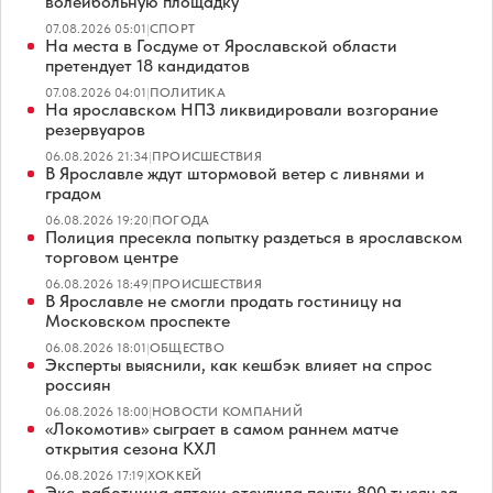
волейбольную площадку
07.08.2026 05:01
|
СПОРТ
На места в Госдуме от Ярославской области
претендует 18 кандидатов
07.08.2026 04:01
|
ПОЛИТИКА
На ярославском НПЗ ликвидировали возгорание
резервуаров
06.08.2026 21:34
|
ПРОИСШЕСТВИЯ
В Ярославле ждут штормовой ветер с ливнями и
градом
06.08.2026 19:20
|
ПОГОДА
Полиция пресекла попытку раздеться в ярославском
торговом центре
06.08.2026 18:49
|
ПРОИСШЕСТВИЯ
В Ярославле не смогли продать гостиницу на
Московском проспекте
06.08.2026 18:01
|
ОБЩЕСТВО
Эксперты выяснили, как кешбэк влияет на спрос
россиян
06.08.2026 18:00
|
НОВОСТИ КОМПАНИЙ
«Локомотив» сыграет в самом раннем матче
открытия сезона КХЛ
06.08.2026 17:19
|
ХОККЕЙ
Экс-работница аптеки отсудила почти 800 тысяч за