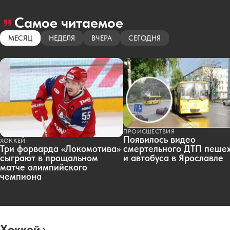
Самое читаемое
МЕСЯЦ
НЕДЕЛЯ
ВЧЕРА
СЕГОДНЯ
ПРОИСШЕСТВИЯ
Появилось видео
ХОККЕЙ
смертельного ДТП пеше
Три форварда «Локомотива»
и автобуса в Ярославле
сыграют в прощальном
матче олимпийского
чемпиона
Хоккей