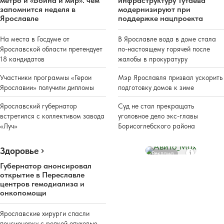
метро и «Война и мир»: чем
инфраструктуру Тутаева
запомнится неделя в
модернизируют при
Ярославле
поддержке нацпроекта
На места в Госдуме от
В Ярославле вода в доме стала
Ярославской области претендует
по-настоящему горячей после
18 кандидатов
жалобы в прокуратуру
Участники программы «Герои
Мэр Ярославля призвал ускорить
Ярославии» получили дипломы
подготовку домов к зиме
Ярославский губернатор
Суд не стал прекращать
встретился с коллективом завода
уголовное дело экс-главы
«Луч»
Борисоглебского района
Здоровье
Реклама
Губернатор анонсировал
открытие в Переславле
центров гемодиализа и
онкопомощи
Ярославские хирурги спасли
пенсионерку с редкой опухолью