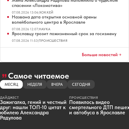
Жена Александра Радулова напомнила о чудесном
спасении «Локомотива»
07.08.2026 13:06
|
ХОККЕЙ
Названа дата открытия основной арены
волейбольного центра в Ярославле
07.08.2026 12:07
|
НАУКА
Ярославцу грозит пожизненный срок за госизмену
07.08.2026 11:53
|
ПРОИСШЕСТВИЯ
Больше новостей
Самое читаемое
МЕСЯЦ
НЕДЕЛЯ
ВЧЕРА
СЕГОДНЯ
ДАЙДЖЕСТ
ПРОИСШЕСТВИЯ
Зажигалка, гений и честный
Появилось видео
друг: нашли ТОП-10 цитат к
смертельного ДТП пеше
юбилею Александра
и автобуса в Ярославле
Радулова