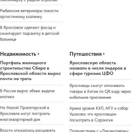
Рыбинские ветеринары помогли
артистичному козленку
В Ярославле сделают фасад и
смонтируют подсветку в детской
больнице
Недвижимость
Путешествия
Портфель жилищного
Ярославскую область
строительства Сбера в
назвали в числе лидеров в
Ярославской области вырос
сфере туризма ЦФО
почти на треть
Ярославцы смогут оплачивать
В России вырос объем выдачи
товары в Китае по QR-коду через
ипотеки
мобильное приложение
На Малой Пролетарской в
Арена уровня КХЛ, МГУ и собор
Ярославле могут построить
Ушакова: что ярославцам
многоквартирный дом
посмотреть в Саранске
Власти отказались расширять
Путешествуем с «Локомотивом»: