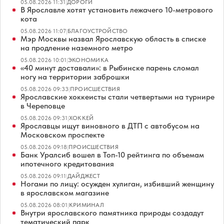
05.08.2026 11:31
|
ДОРОГИ
В Ярославле хотят установить лежачего 10-метрового
кота
05.08.2026 11:07
|
БЛАГОУСТРОЙСТВО
Мэр Москвы назвал Ярославскую область в списке
на продление наземного метро
05.08.2026 10:01
|
ЭКОНОМИКА
«40 минут доставали»: в Рыбинске парень сломал
ногу на территории заброшки
05.08.2026 09:33
|
ПРОИСШЕСТВИЯ
Ярославские хоккеисты стали четвертыми на турнире
в Череповце
05.08.2026 09:31
|
ХОККЕЙ
Ярославцы ищут виновного в ДТП с автобусом на
Московском проспекте
05.08.2026 09:18
|
ПРОИСШЕСТВИЯ
Банк Уралсиб вошел в Топ-10 рейтинга по объемам
ипотечного кредитования
05.08.2026 09:11
|
ДАЙДЖЕСТ
Ногами по лицу: осужден хулиган, избивший женщину
в ярославском магазине
05.08.2026 08:01
|
КРИМИНАЛ
Внутри ярославского памятника природы создадут
тематический парк