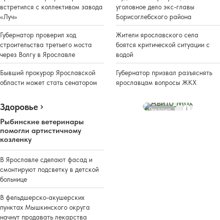
встретился с коллективом завода
уголовное дело экс-главы
«Луч»
Борисоглебского района
Губернатор проверил ход
Жители ярославского села
строительства третьего моста
боятся критической ситуации с
через Волгу в Ярославле
водой
Бывший прокурор Ярославской
Губернатор призвал разъяснять
области может стать сенатором
ярославцам вопросы ЖКХ
Здоровье
Реклама
Рыбинские ветеринары
помогли артистичному
козленку
В Ярославле сделают фасад и
смонтируют подсветку в детской
больнице
В фельдшерско-акушерских
пунктах Мышкинского округа
начнут продавать лекарства