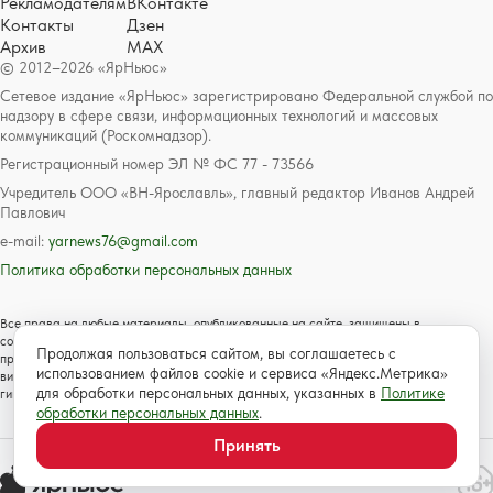
Рекламодателям
ВКонтакте
Контакты
Дзен
Архив
MAX
© 2012–2026 «ЯрНьюс»
Сетевое издание «ЯрНьюс» зарегистрировано Федеральной службой по
надзору в сфере связи, информационных технологий и массовых
коммуникаций (Роскомнадзор).
Регистрационный номер ЭЛ № ФС 77 - 73566
Учредитель ООО «ВН-Ярославль», главный редактор Иванов Андрей
Павлович
e-mail:
yarnews76@gmail.com
Политика обработки персональных данных
Все права на любые материалы, опубликованные на сайте, защищены в
соответствии с российским и международным законодательством об авторском
Продолжая пользоваться сайтом, вы соглашаетесь с
праве и смежных правах. Любое использование текстовых, фото, аудио и
использованием файлов cookie и сервиса «Яндекс.Метрика»
видеоматериалов возможно только с согласия правообладателя с обязательной
для обработки персональных данных, указанных в
Политике
гиперссылкой на сайт https://www.yarnews.net; Для детей старше 16 лет.
обработки персональных данных
.
Принять