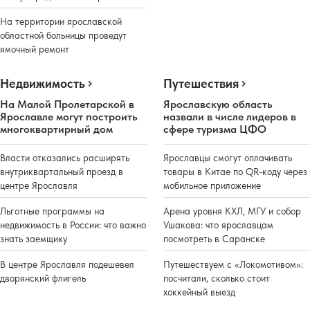
На территории ярославской
областной больницы проведут
ямочный ремонт
Недвижимость
Путешествия
На Малой Пролетарской в
Ярославскую область
Ярославле могут построить
назвали в числе лидеров в
многоквартирный дом
сфере туризма ЦФО
Власти отказались расширять
Ярославцы смогут оплачивать
внутриквартальный проезд в
товары в Китае по QR-коду через
центре Ярославля
мобильное приложение
Льготные программы на
Арена уровня КХЛ, МГУ и собор
недвижимость в России: что важно
Ушакова: что ярославцам
знать заемщику
посмотреть в Саранске
В центре Ярославля подешевел
Путешествуем с «Локомотивом»:
дворянский флигель
посчитали, сколько стоит
хоккейный выезд