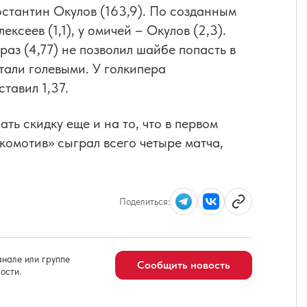
остантин Окулов (163,9). По созданным
ксеев (1,1), у омичей – Окулов (2,3).
аз (4,77) не позволил шайбе попасть в
тали голевыми. У голкипера
тавил 1,37.
ть скидку еще и на то, что в первом
комотив» сыграл всего четыре матча,
Поделиться:
нале или группе
Сообщить новость
ости.