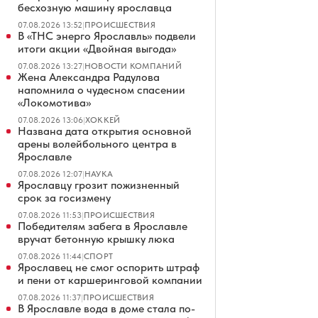
бесхозную машину ярославца
07.08.2026 13:52
|
ПРОИСШЕСТВИЯ
В «ТНС энерго Ярославль» подвели
итоги акции «Двойная выгода»
07.08.2026 13:27
|
НОВОСТИ КОМПАНИЙ
Жена Александра Радулова
напомнила о чудесном спасении
«Локомотива»
07.08.2026 13:06
|
ХОККЕЙ
Названа дата открытия основной
арены волейбольного центра в
Ярославле
07.08.2026 12:07
|
НАУКА
Ярославцу грозит пожизненный
срок за госизмену
07.08.2026 11:53
|
ПРОИСШЕСТВИЯ
Победителям забега в Ярославле
вручат бетонную крышку люка
07.08.2026 11:44
|
СПОРТ
Ярославец не смог оспорить штраф
и пени от каршеринговой компании
07.08.2026 11:37
|
ПРОИСШЕСТВИЯ
В Ярославле вода в доме стала по-