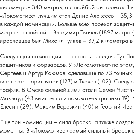
километров 340 метров, а с шайбой он проехал 1 
«Локомотиве» лучшим стал Денис Алексеев – 35,3 к
в каждой номинации. Больше всех проехал защит
метров, с шайбой – Владимир Ткачев (1897 метро
ярославцев был Михаил Гуляев – 37,2 километра в 
Следующая номинация – точность передач. Тут Ли
защитников и форвардов. У «Локомотива» по этом
Сергеев и Артур Каюмов, сделавшие по 73 точных
все те же Шарипзянов (127) и Ткачев (102). След
трафик. В Омске сильнейшими стали Семен Чистя
Маклауд (43 выигрыша и показатель трафика 19). 
Елесин (29), Максим Березкин (40) и Георгий Иван
Еще три номинации – сила броска, а также созда
моменты. В «Локомотиве» самый сильный бросок 