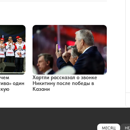
ачем
Хартли рассказал о звонке
ива» один
Никитину после победы в
скую
Казани
МЕСЯЦ
НЕ