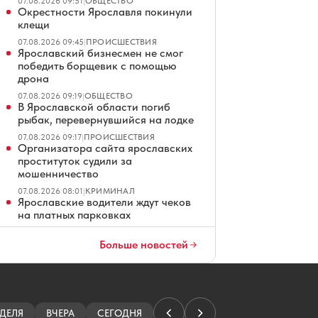
07.08.2026 09:51
|
ОБЩЕСТВО
Окрестности Ярославля покинули
клещи
07.08.2026 09:45
|
ПРОИСШЕСТВИЯ
Ярославский бизнесмен не смог
победить борщевик с помощью
дрона
07.08.2026 09:19
|
ОБЩЕСТВО
В Ярославской области погиб
рыбак, перевернувшийся на лодке
07.08.2026 09:17
|
ПРОИСШЕСТВИЯ
Организатора сайта ярославских
проституток судили за
мошенничество
07.08.2026 08:01
|
КРИМИНАЛ
Ярославские водители ждут чеков
на платных парковках
07.08.2026 07:01
|
ОБЩЕСТВО
В Ярославле повторно продают
Больше новостей
четырехзвездочный отель
07.08.2026 06:01
|
ЭКОНОМИКА
Ярославец просит не превращать
Тверицкий пляж в волейбольную
площадку
ДЕЛЯ
ВЧЕРА
СЕГОДНЯ