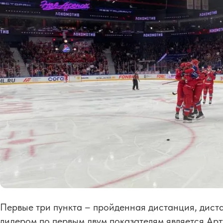
Первые три пункта – пройденная дистанция, дист
лидером по первым двум показателям является Ар