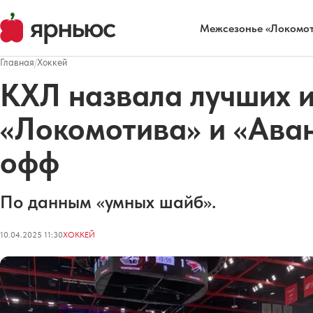
Межсезонье «Локомот
Главная
/
Хоккей
КХЛ назвала лучших 
«Локомотива» и «Аван
офф
По данным «умных шайб».
10.04.2025 11:30
ХОККЕЙ