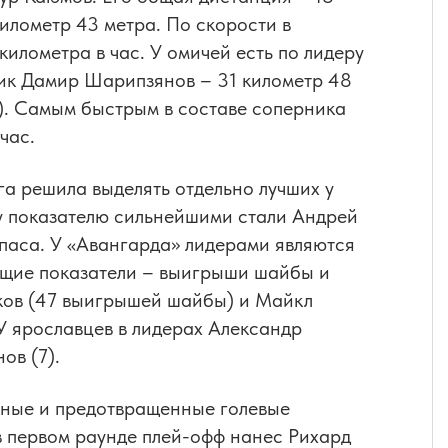
километр 43 метра. По скорости в
илометра в час. У омичей есть по лидеру
ник Дамир Шарипзянов – 31 километр 48
в). Самым быстрым в составе соперника
час.
га решила выделять отдельно лучших у
у показателю сильнейшими стали Андрей
 паса. У «Авангарда» лидерами являются
ующие показатели – выигрыши шайбы и
ков (47 выигрышей шайбы) и Майкл
У ярославцев в лидерах Александр
ов (7).
нные и предотвращенные голевые
в первом раунде плей-офф нанес Рихард