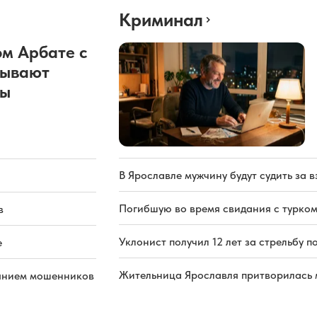
Криминал
м Арбате с
рывают
ды
В Ярославле мужчину будут судить за в
Погибшую во время свидания с турком
в
Уклонист получил 12 лет за стрельбу п
е
Жительница Ярославля притворилась 
иянием мошенников