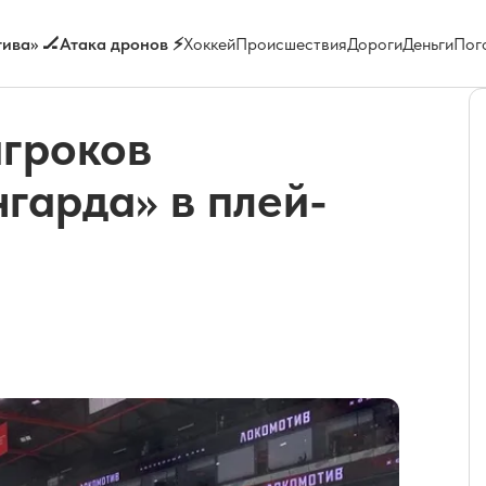
ива» 🏒
Атака дронов ⚡
Хоккей
Происшествия
Дороги
Деньги
Пог
игроков
гарда» в плей-