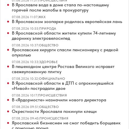
07.08.2026 11:37
|
ПРОИСШЕСТВИЯ
В Ярославле вода в доме стала по-настоящему
горячей после жалобы в прокуратуру
07.08.2026 11:07
|
ЖКХ
В Ярославском зоопарке родилась европейская лань
07.08.2026 10:55
|
ПРИРОДА
В Ярославской области жители купили 74-летнему
дворнику электровелосипед
07.08.2026 10:37
|
ОБЩЕСТВО
Ярославские хирурги спасли пенсионерку с редкой
опухолью
07.08.2026 10:33
|
ЗДОРОВЬЕ
В пешеходном центре Ростова Великого исправят
свежеуложенную плитку
07.08.2026 10:32
|
ОФИЦИАЛЬНО
В Ярославской области в ДТП с опрокинувшейся
«Нивой» пострадали двое
07.08.2026 10:17
|
ПРОИСШЕСТВИЯ
В «Ярдормосте» назначили нового директора
07.08.2026 09:51
|
ОБЩЕСТВО
Окрестности Ярославля покинули клещи
07.08.2026 09:45
|
ПРОИСШЕСТВИЯ
Ярославский бизнесмен не смог победить борщевик
с помощью дрона