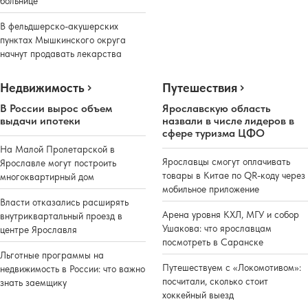
больнице
В фельдшерско-акушерских
пунктах Мышкинского округа
начнут продавать лекарства
Недвижимость
Путешествия
В России вырос объем
Ярославскую область
выдачи ипотеки
назвали в числе лидеров в
сфере туризма ЦФО
На Малой Пролетарской в
Ярославцы смогут оплачивать
Ярославле могут построить
товары в Китае по QR-коду через
многоквартирный дом
мобильное приложение
Власти отказались расширять
Арена уровня КХЛ, МГУ и собор
внутриквартальный проезд в
Ушакова: что ярославцам
центре Ярославля
посмотреть в Саранске
Льготные программы на
Путешествуем с «Локомотивом»:
недвижимость в России: что важно
посчитали, сколько стоит
знать заемщику
хоккейный выезд