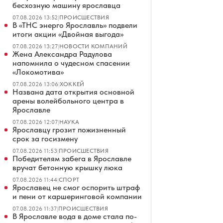
бесхозную машину ярославца
07.08.2026 13:52
|
ПРОИСШЕСТВИЯ
В «ТНС энерго Ярославль» подвели
итоги акции «Двойная выгода»
07.08.2026 13:27
|
НОВОСТИ КОМПАНИЙ
Жена Александра Радулова
напомнила о чудесном спасении
«Локомотива»
07.08.2026 13:06
|
ХОККЕЙ
Названа дата открытия основной
арены волейбольного центра в
Ярославле
07.08.2026 12:07
|
НАУКА
Ярославцу грозит пожизненный
срок за госизмену
07.08.2026 11:53
|
ПРОИСШЕСТВИЯ
Победителям забега в Ярославле
вручат бетонную крышку люка
07.08.2026 11:44
|
СПОРТ
Ярославец не смог оспорить штраф
и пени от каршеринговой компании
07.08.2026 11:37
|
ПРОИСШЕСТВИЯ
В Ярославле вода в доме стала по-