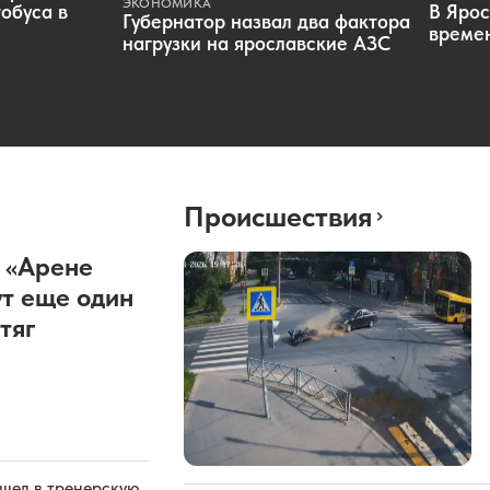
ЭКОНОМИКА
обуса в
В Ярос
Губернатор назвал два фактора
времен
нагрузки на ярославские АЗС
Происшествия
 «Арене
т еще один
тяг
ашел в тренерскую