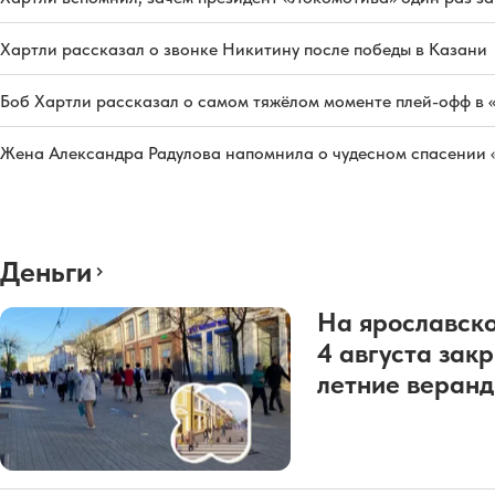
Хартли рассказал о звонке Никитину после победы в Казани
Боб Хартли рассказал о самом тяжёлом моменте плей-офф в 
Жена Александра Радулова напомнила о чудесном спасении
Деньги
На ярославско
4 августа зак
летние веран