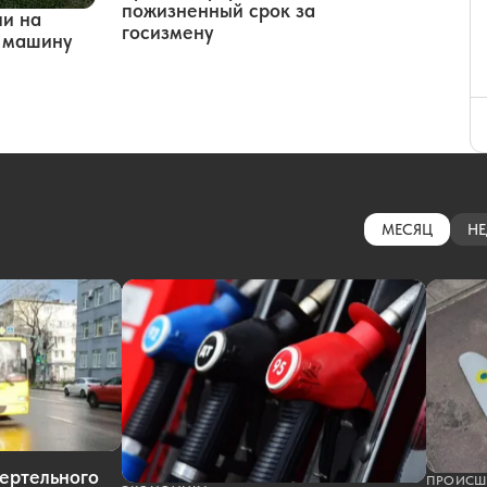
пожизненный срок за
ли на
госизмену
ю машину
МЕСЯЦ
НЕ
ертельного
ПРОИСШ