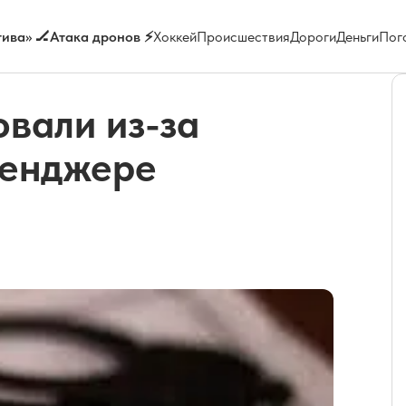
ива» 🏒
Атака дронов ⚡
Хоккей
Происшествия
Дороги
Деньги
Пог
вали из-за
сенджере