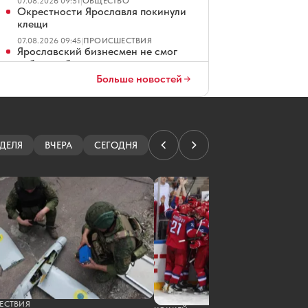
07.08.2026 09:51
|
ОБЩЕСТВО
Окрестности Ярославля покинули
клещи
07.08.2026 09:45
|
ПРОИСШЕСТВИЯ
Ярославский бизнесмен не смог
победить борщевик с помощью
дрона
Больше новостей
07.08.2026 09:19
|
ОБЩЕСТВО
В Ярославской области погиб
рыбак, перевернувшийся на лодке
07.08.2026 09:17
|
ПРОИСШЕСТВИЯ
Организатора сайта ярославских
ДЕЛЯ
ВЧЕРА
СЕГОДНЯ
проституток судили за
мошенничество
07.08.2026 08:01
|
КРИМИНАЛ
Ярославские водители ждут чеков
на платных парковках
07.08.2026 07:01
|
ОБЩЕСТВО
В Ярославле повторно продают
четырехзвездочный отель
07.08.2026 06:01
|
ЭКОНОМИКА
Ярославец просит не превращать
Тверицкий пляж в волейбольную
площадку
ЕСТВИЯ