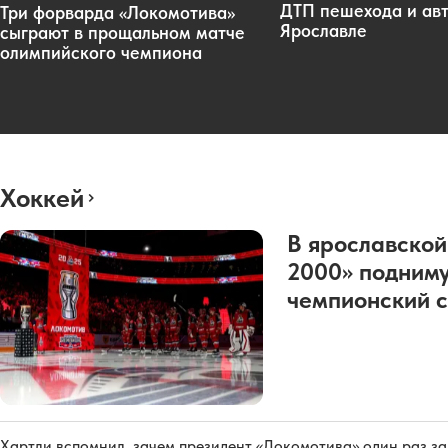
ДТП пешехода и авт
Три форварда «Локомотива»
Ярославле
сыграют в прощальном матче
олимпийского чемпиона
Хоккей
В ярославской
2000» подниму
чемпионский с
Хартли вспомнил, зачем президент «Локомотива» один раз з