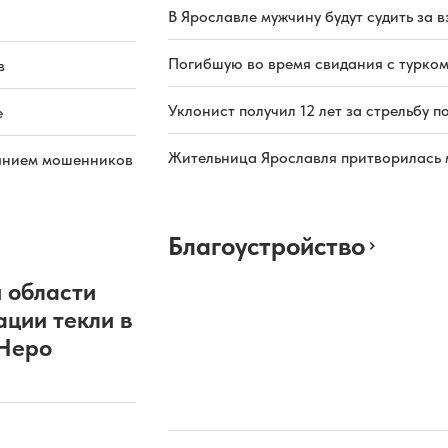
В Ярославле мужчину будут судить за в
Погибшую во время свидания с турком
в
Уклонист получил 12 лет за стрельбу п
е
Жительница Ярославля притворилась 
иянием мошенников
Благоустройство
 области
ации текли в
 Неро