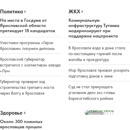
Политика
ЖКХ
На места в Госдуме от
Коммунальную
Ярославской области
инфраструктуру Тутаева
претендует 18 кандидатов
модернизируют при
поддержке нацпроекта
Участники программы «Герои
В Ярославле вода в доме стала
Ярославии» получили дипломы
по-настоящему горячей после
Ярославский губернатор
жалобы в прокуратуру
встретился с коллективом завода
Мэр Ярославля призвал ускорить
«Луч»
подготовку домов к зиме
Губернатор проверил ход
Суд не стал прекращать
строительства третьего моста
уголовное дело экс-главы
через Волгу в Ярославле
Борисоглебского района
Здоровье
Реклама
Около 300 пожилых
ярославцев прошли