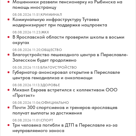
Мошенники развели пенсионерку из Рыбинска на
помощь иностранцу
08.08.2026 11:51
|
КРИМИНАЛ
Коммунальную инфраструктуру Тутаева
модернизируют при поддержке нацпроекта
08.08.2026 11:23
|
ЖКХ
В Ярославской области проверили школы в восьми
округах
08.08.2026 11:20
|
ОБЩЕСТВО
Благоустройство пешеходного центра в Переславле-
Залесском будет продолжено
08.08.2026 11:15
|
БЛАГОУСТРОЙСТВО
Губернатор анонсировал открытие в Переславле
центров гемодиализа и онкопомощи
08.08.2026 11:13
|
ЗДОРОВЬЕ
Михаил Евраев встретился с коллективом ООО
«Протэкт»
08.08.2026 11:06
|
ОФИЦИАЛЬНО
Почти 300 спортсменов и тренеров-ярославцев
получат выплаты за достижения
08.08.2026 11:01
|
СПОРТ
Три человека погибли в ДТП в Переславле из-за
неуправляемого заноса