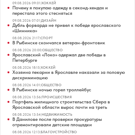
09.08.2026 09:01
|
ХОККЕЙ
Почему я покупаю одежду в секонд-хендах и
перестала этого стесняться
09.08.2026 07:01
|
ДИЗАЙН
Дубль форварда не привел к победе ярославского
«Шинника»
08.08.2026 21:17
|
СПОРТ
В Рыбинске скончался ветеран-фронтовик
08.08.2026 20:00
|
ОБЩЕСТВО
Ярославский «Локо» одержал две победы в
Петербурге
08.08.2026 18:15
|
ХОККЕЙ
Хозяина пекарни в Ярославле наказали за половую
дискриминацию
08.08.2026 14:01
|
ОБЩЕСТВО
В Рыбинске ночью горел троллейбус
08.08.2026 13:56
|
ПРОИСШЕСТВИЯ
Портфель жилищного строительства Сбера в
Ярославской области вырос почти на треть
08.08.2026 13:54
|
НЕДВИЖИМОСТЬ
В Данилове после проверки прокуратуры
отремонтировали детские площадки
08.08.2026 12:13
|
БЛАГОУСТРОЙСТВО