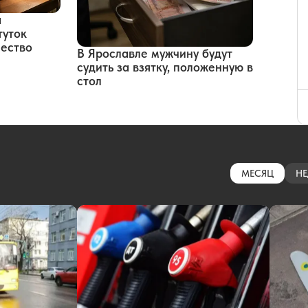
а
туток
чество
В Ярославле мужчину будут
судить за взятку, положенную в
стол
МЕСЯЦ
НЕ