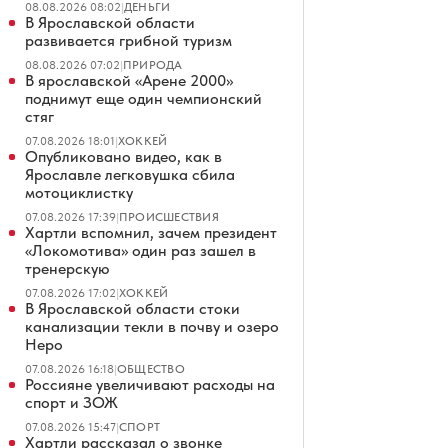
08.08.2026 08:02
|
ДЕНЬГИ
В Ярославской области
развивается грибной туризм
08.08.2026 07:02
|
ПРИРОДА
В ярославской «Арене 2000»
поднимут еще один чемпионский
стяг
07.08.2026 18:01
|
ХОККЕЙ
Опубликовано видео, как в
Ярославле легковушка сбила
мотоциклистку
07.08.2026 17:39
|
ПРОИСШЕСТВИЯ
Хартли вспомнил, зачем президент
«Локомотива» один раз зашел в
тренерскую
07.08.2026 17:02
|
ХОККЕЙ
В Ярославской области стоки
канализации текли в почву и озеро
Неро
07.08.2026 16:18
|
ОБЩЕСТВО
Россияне увеличивают расходы на
спорт и ЗОЖ
07.08.2026 15:47
|
СПОРТ
Хартли рассказал о звонке