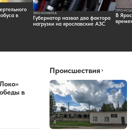
ертельного
ПРОИСШ
ЭКОНОМИКА
обуса в
В Ярос
Губернатор назвал два фактора
времен
нагрузки на ярославские АЗС
Происшествия
«Локо»
обеды в