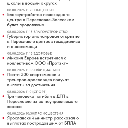
школы в восьми округах
08.08.2026 11:20
|
ОБЩЕСТВО
Благоустройство пешеходного
центра в Переславле-Залесском
будет продолжено
08.08.2026 11:15
|
БЛАГОУСТРОЙСТВО
Губернатор анонсировал открытие
в Переславле центров гемодиализа
и онкопомощи
08.08.2026 11:13
|
ЗДОРОВЬЕ
Михаил Евраев встретился с
коллективом ООО «Протэкт»
08.08.2026 11:06
|
ОФИЦИАЛЬНО
Почти 300 спортсменов и
тренеров-ярославцев получат
выплаты за достижения
08.08.2026 11:01
|
СПОРТ
Три человека погибли в ДТП в
Переславле из-за неуправляемого
заноса
08.08.2026 10:30
|
ПРОИСШЕСТВИЯ
Ярославский министр рассказал о
выплатах пострадавшим от БПЛА