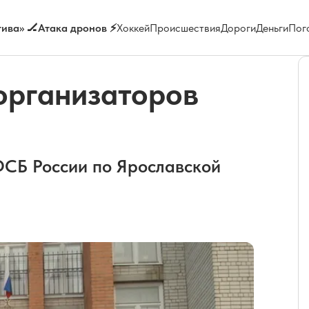
ива» 🏒
Атака дронов ⚡
Хоккей
Происшествия
Дороги
Деньги
Пог
организаторов
ФСБ России по Ярославской