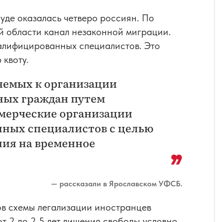
де оказалась четверо россиян. По
ой области канал незаконной миграции.
валифицированных специалистов. Это
 квоту.
яемых к организации
ных граждан путем
мерческие организации
нных специалистов с целью
ия на временное
— рассказали в Ярославском УФСБ.
в схемы легализации иностранцев
т 2 до 2,5 лет лишения свободы условно