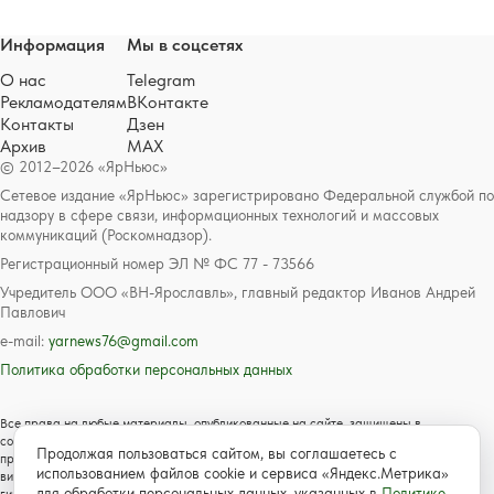
Информация
Мы в соцсетях
О нас
Telegram
Рекламодателям
ВКонтакте
Контакты
Дзен
Архив
MAX
© 2012–2026 «ЯрНьюс»
Сетевое издание «ЯрНьюс» зарегистрировано Федеральной службой по
надзору в сфере связи, информационных технологий и массовых
коммуникаций (Роскомнадзор).
Регистрационный номер ЭЛ № ФС 77 - 73566
Учредитель ООО «ВН-Ярославль», главный редактор Иванов Андрей
Павлович
e-mail:
yarnews76@gmail.com
Политика обработки персональных данных
Все права на любые материалы, опубликованные на сайте, защищены в
соответствии с российским и международным законодательством об авторском
Продолжая пользоваться сайтом, вы соглашаетесь с
праве и смежных правах. Любое использование текстовых, фото, аудио и
использованием файлов cookie и сервиса «Яндекс.Метрика»
видеоматериалов возможно только с согласия правообладателя с обязательной
для обработки персональных данных, указанных в
Политике