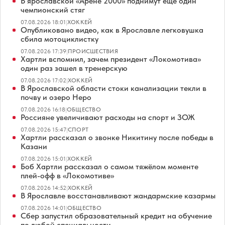
В ярославской «Арене 2000» поднимут еще один
чемпионский стяг
07.08.2026 18:01
|
ХОККЕЙ
Опубликовано видео, как в Ярославле легковушка
сбила мотоциклистку
07.08.2026 17:39
|
ПРОИСШЕСТВИЯ
Хартли вспомнил, зачем президент «Локомотива»
один раз зашел в тренерскую
07.08.2026 17:02
|
ХОККЕЙ
В Ярославской области стоки канализации текли в
почву и озеро Неро
07.08.2026 16:18
|
ОБЩЕСТВО
Россияне увеличивают расходы на спорт и ЗОЖ
07.08.2026 15:47
|
СПОРТ
Хартли рассказал о звонке Никитину после победы в
Казани
07.08.2026 15:01
|
ХОККЕЙ
Боб Хартли рассказал о самом тяжёлом моменте
плей-офф в «Локомотиве»
07.08.2026 14:52
|
ХОККЕЙ
В Ярославле восстанавливают жандармские казармы
07.08.2026 14:01
|
ОБЩЕСТВО
Сбер запустил образовательный кредит на обучение
по любой специальности