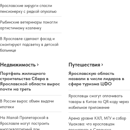
Ярославские хирурги спасли
пенсионерку с редкой опухолью
Рыбинские ветеринары помогли
артистичному козленку
В Ярославле сделают фасад и
смонтируют подсветку в детской
больнице
Недвижимость
Путешествия
Портфель жилищного
Ярославскую область
строительства Сбера в
назвали в числе лидеров в
Ярославской области вырос
сфере туризма ЦФО
почти на треть
Ярославцы смогут оплачивать
В России вырос объем выдачи
товары в Китае по QR-коду через
ипотеки
мобильное приложение
На Малой Пролетарской в
Арена уровня КХЛ, МГУ и собор
Ярославле могут построить
Ушакова: что ярославцам
многоквартирный дом
посмотреть в Саранске