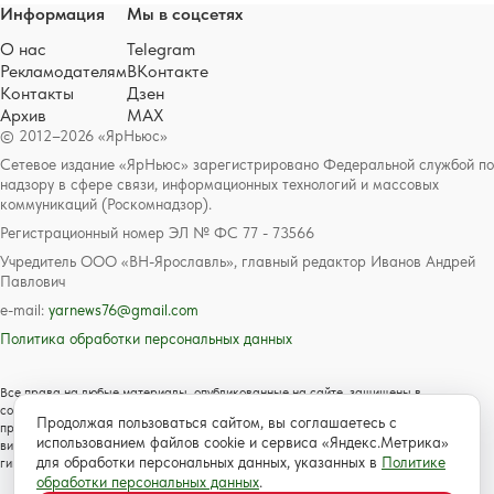
Информация
Мы в соцсетях
О нас
Telegram
Рекламодателям
ВКонтакте
Контакты
Дзен
Архив
MAX
© 2012–2026 «ЯрНьюс»
Сетевое издание «ЯрНьюс» зарегистрировано Федеральной службой по
надзору в сфере связи, информационных технологий и массовых
коммуникаций (Роскомнадзор).
Регистрационный номер ЭЛ № ФС 77 - 73566
Учредитель ООО «ВН-Ярославль», главный редактор Иванов Андрей
Павлович
e-mail:
yarnews76@gmail.com
Политика обработки персональных данных
Все права на любые материалы, опубликованные на сайте, защищены в
соответствии с российским и международным законодательством об авторском
Продолжая пользоваться сайтом, вы соглашаетесь с
праве и смежных правах. Любое использование текстовых, фото, аудио и
использованием файлов cookie и сервиса «Яндекс.Метрика»
видеоматериалов возможно только с согласия правообладателя с обязательной
для обработки персональных данных, указанных в
Политике
гиперссылкой на сайт https://www.yarnews.net; Для детей старше 16 лет.
обработки персональных данных
.