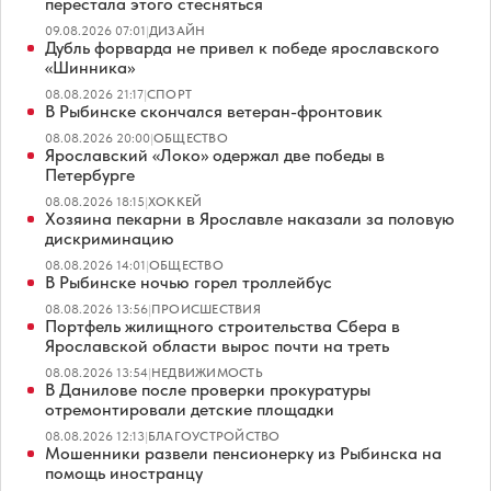
перестала этого стесняться
09.08.2026 07:01
|
ДИЗАЙН
Дубль форварда не привел к победе ярославского
«Шинника»
08.08.2026 21:17
|
СПОРТ
В Рыбинске скончался ветеран-фронтовик
08.08.2026 20:00
|
ОБЩЕСТВО
Ярославский «Локо» одержал две победы в
Петербурге
08.08.2026 18:15
|
ХОККЕЙ
Хозяина пекарни в Ярославле наказали за половую
дискриминацию
08.08.2026 14:01
|
ОБЩЕСТВО
В Рыбинске ночью горел троллейбус
08.08.2026 13:56
|
ПРОИСШЕСТВИЯ
Портфель жилищного строительства Сбера в
Ярославской области вырос почти на треть
08.08.2026 13:54
|
НЕДВИЖИМОСТЬ
В Данилове после проверки прокуратуры
отремонтировали детские площадки
08.08.2026 12:13
|
БЛАГОУСТРОЙСТВО
Мошенники развели пенсионерку из Рыбинска на
помощь иностранцу