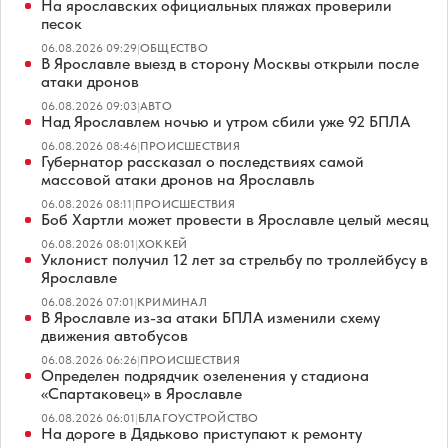
На ярославских официальных пляжах проверили
песок
06.08.2026 09:29
|
ОБЩЕСТВО
В Ярославле выезд в сторону Москвы открыли после
атаки дронов
06.08.2026 09:03
|
АВТО
Над Ярославлем ночью и утром сбили уже 92 БПЛА
06.08.2026 08:46
|
ПРОИСШЕСТВИЯ
Губернатор рассказал о последствиях самой
массовой атаки дронов на Ярославль
06.08.2026 08:11
|
ПРОИСШЕСТВИЯ
Боб Хартли может провести в Ярославле целый месяц
06.08.2026 08:01
|
ХОККЕЙ
Уклонист получил 12 лет за стрельбу по троллейбусу в
Ярославле
06.08.2026 07:01
|
КРИМИНАЛ
В Ярославле из-за атаки БПЛА изменили схему
движения автобусов
06.08.2026 06:26
|
ПРОИСШЕСТВИЯ
Определен подрядчик озеленения у стадиона
«Спартаковец» в Ярославле
06.08.2026 06:01
|
БЛАГОУСТРОЙСТВО
На дороге в Дядьково приступают к ремонту