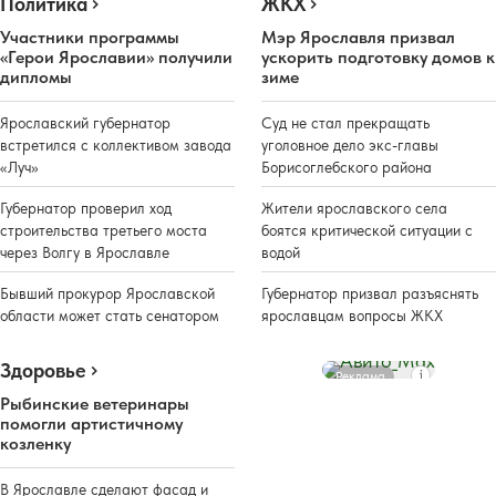
Политика
ЖКХ
Участники программы
Мэр Ярославля призвал
«Герои Ярославии» получили
ускорить подготовку домов к
дипломы
зиме
Ярославский губернатор
Суд не стал прекращать
встретился с коллективом завода
уголовное дело экс-главы
«Луч»
Борисоглебского района
Губернатор проверил ход
Жители ярославского села
строительства третьего моста
боятся критической ситуации с
через Волгу в Ярославле
водой
Бывший прокурор Ярославской
Губернатор призвал разъяснять
области может стать сенатором
ярославцам вопросы ЖКХ
Здоровье
Реклама
Рыбинские ветеринары
помогли артистичному
козленку
В Ярославле сделают фасад и