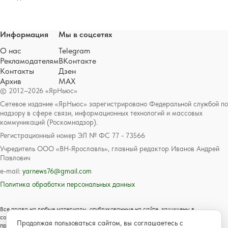
Информация
Мы в соцсетях
О нас
Telegram
Рекламодателям
ВКонтакте
Контакты
Дзен
Архив
MAX
© 2012–2026 «ЯрНьюс»
Сетевое издание «ЯрНьюс» зарегистрировано Федеральной службой по
надзору в сфере связи, информационных технологий и массовых
коммуникаций (Роскомнадзор).
Регистрационный номер ЭЛ № ФС 77 - 73566
Учредитель ООО «ВН-Ярославль», главный редактор Иванов Андрей
Павлович
e-mail:
yarnews76@gmail.com
Политика обработки персональных данных
Все права на любые материалы, опубликованные на сайте, защищены в
соответствии с российским и международным законодательством об авторском
Продолжая пользоваться сайтом, вы соглашаетесь с
праве и смежных правах. Любое использование текстовых, фото, аудио и