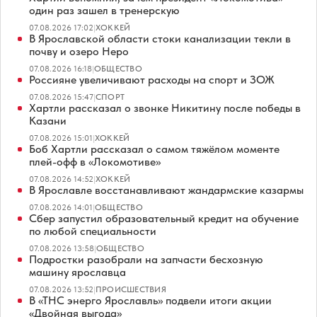
один раз зашел в тренерскую
07.08.2026 17:02
|
ХОККЕЙ
В Ярославской области стоки канализации текли в
почву и озеро Неро
07.08.2026 16:18
|
ОБЩЕСТВО
Россияне увеличивают расходы на спорт и ЗОЖ
07.08.2026 15:47
|
СПОРТ
Хартли рассказал о звонке Никитину после победы в
Казани
07.08.2026 15:01
|
ХОККЕЙ
Боб Хартли рассказал о самом тяжёлом моменте
плей-офф в «Локомотиве»
07.08.2026 14:52
|
ХОККЕЙ
В Ярославле восстанавливают жандармские казармы
07.08.2026 14:01
|
ОБЩЕСТВО
Сбер запустил образовательный кредит на обучение
по любой специальности
07.08.2026 13:58
|
ОБЩЕСТВО
Подростки разобрали на запчасти бесхозную
машину ярославца
07.08.2026 13:52
|
ПРОИСШЕСТВИЯ
В «ТНС энерго Ярославль» подвели итоги акции
«Двойная выгода»