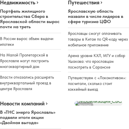
Недвижимость
Путешествия
Портфель жилищного
Ярославскую область
строительства Сбера в
назвали в числе лидеров в
Ярославской области вырос
сфере туризма ЦФО
почти на треть
Ярославцы смогут оплачивать
В России вырос объем выдачи
товары в Китае по QR-коду через
ипотеки
мобильное приложение
На Малой Пролетарской в
Арена уровня КХЛ, МГУ и собор
Ярославле могут построить
Ушакова: что ярославцам
многоквартирный дом
посмотреть в Саранске
Власти отказались расширять
Путешествуем с «Локомотивом»:
внутриквартальный проезд в
посчитали, сколько стоит
центре Ярославля
хоккейный выезд
Новости компаний
Реклама
В «ТНС энерго Ярославль»
подвели итоги акции
«Двойная выгода»