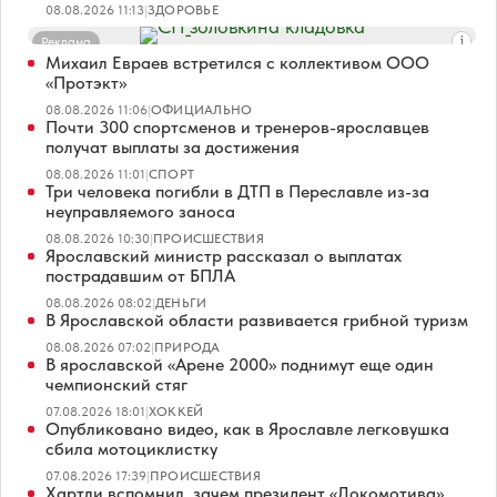
08.08.2026 11:13
|
ЗДОРОВЬЕ
Реклама
Михаил Евраев встретился с коллективом ООО
«Протэкт»
08.08.2026 11:06
|
ОФИЦИАЛЬНО
Почти 300 спортсменов и тренеров-ярославцев
получат выплаты за достижения
08.08.2026 11:01
|
СПОРТ
Три человека погибли в ДТП в Переславле из-за
неуправляемого заноса
08.08.2026 10:30
|
ПРОИСШЕСТВИЯ
Ярославский министр рассказал о выплатах
пострадавшим от БПЛА
08.08.2026 08:02
|
ДЕНЬГИ
В Ярославской области развивается грибной туризм
08.08.2026 07:02
|
ПРИРОДА
В ярославской «Арене 2000» поднимут еще один
чемпионский стяг
07.08.2026 18:01
|
ХОККЕЙ
Опубликовано видео, как в Ярославле легковушка
сбила мотоциклистку
07.08.2026 17:39
|
ПРОИСШЕСТВИЯ
Хартли вспомнил, зачем президент «Локомотива»