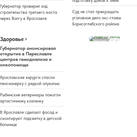
подготовку домов к зиме
Губернатор проверил ход
Суд не стал прекращать
строительства третьего моста
уголовное дело экс-главы
через Волгу в Ярославле
Борисоглебского района
Здоровье
Реклама
Губернатор анонсировал
открытие в Переславле
центров гемодиализа и
онкопомощи
Ярославские хирурги спасли
пенсионерку с редкой опухолью
Рыбинские ветеринары помогли
артистичному козленку
В Ярославле сделают фасад и
смонтируют подсветку в детской
больнице