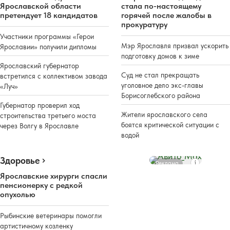
Ярославской области
стала по-настоящему
претендует 18 кандидатов
горячей после жалобы в
прокуратуру
Участники программы «Герои
Мэр Ярославля призвал ускорить
Ярославии» получили дипломы
подготовку домов к зиме
Ярославский губернатор
Суд не стал прекращать
встретился с коллективом завода
уголовное дело экс-главы
«Луч»
Борисоглебского района
Губернатор проверил ход
Жители ярославского села
строительства третьего моста
боятся критической ситуации с
через Волгу в Ярославле
водой
Здоровье
Реклама
Ярославские хирурги спасли
пенсионерку с редкой
опухолью
Рыбинские ветеринары помогли
артистичному козленку