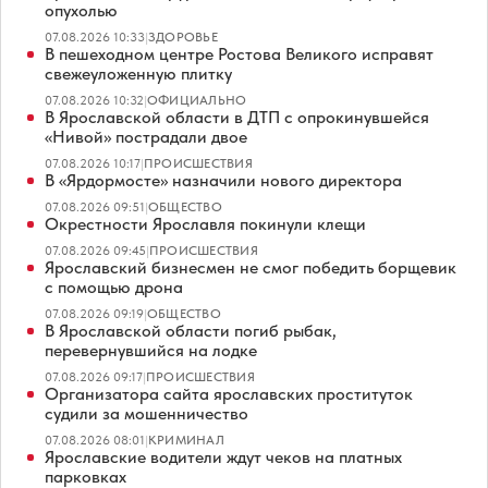
опухолью
07.08.2026 10:33
|
ЗДОРОВЬЕ
В пешеходном центре Ростова Великого исправят
свежеуложенную плитку
07.08.2026 10:32
|
ОФИЦИАЛЬНО
В Ярославской области в ДТП с опрокинувшейся
«Нивой» пострадали двое
07.08.2026 10:17
|
ПРОИСШЕСТВИЯ
В «Ярдормосте» назначили нового директора
07.08.2026 09:51
|
ОБЩЕСТВО
Окрестности Ярославля покинули клещи
07.08.2026 09:45
|
ПРОИСШЕСТВИЯ
Ярославский бизнесмен не смог победить борщевик
с помощью дрона
07.08.2026 09:19
|
ОБЩЕСТВО
В Ярославской области погиб рыбак,
перевернувшийся на лодке
07.08.2026 09:17
|
ПРОИСШЕСТВИЯ
Организатора сайта ярославских проституток
судили за мошенничество
07.08.2026 08:01
|
КРИМИНАЛ
Ярославские водители ждут чеков на платных
парковках