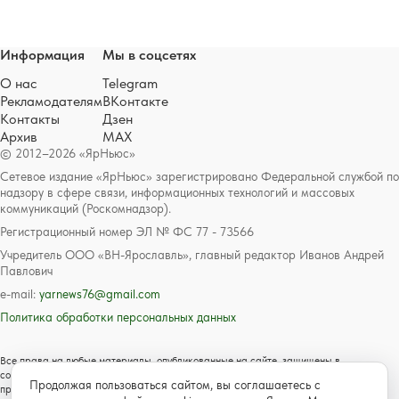
Информация
Мы в соцсетях
О нас
Telegram
Рекламодателям
ВКонтакте
Контакты
Дзен
Архив
MAX
© 2012–2026 «ЯрНьюс»
Сетевое издание «ЯрНьюс» зарегистрировано Федеральной службой по
надзору в сфере связи, информационных технологий и массовых
коммуникаций (Роскомнадзор).
Регистрационный номер ЭЛ № ФС 77 - 73566
Учредитель ООО «ВН-Ярославль», главный редактор Иванов Андрей
Павлович
e-mail:
yarnews76@gmail.com
Политика обработки персональных данных
Все права на любые материалы, опубликованные на сайте, защищены в
соответствии с российским и международным законодательством об авторском
Продолжая пользоваться сайтом, вы соглашаетесь с
праве и смежных правах. Любое использование текстовых, фото, аудио и