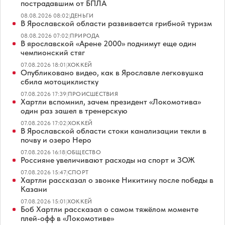
пострадавшим от БПЛА
08.08.2026 08:02
|
ДЕНЬГИ
В Ярославской области развивается грибной туризм
08.08.2026 07:02
|
ПРИРОДА
В ярославской «Арене 2000» поднимут еще один
чемпионский стяг
07.08.2026 18:01
|
ХОККЕЙ
Опубликовано видео, как в Ярославле легковушка
сбила мотоциклистку
07.08.2026 17:39
|
ПРОИСШЕСТВИЯ
Хартли вспомнил, зачем президент «Локомотива»
один раз зашел в тренерскую
07.08.2026 17:02
|
ХОККЕЙ
В Ярославской области стоки канализации текли в
почву и озеро Неро
07.08.2026 16:18
|
ОБЩЕСТВО
Россияне увеличивают расходы на спорт и ЗОЖ
07.08.2026 15:47
|
СПОРТ
Хартли рассказал о звонке Никитину после победы в
Казани
07.08.2026 15:01
|
ХОККЕЙ
Боб Хартли рассказал о самом тяжёлом моменте
плей-офф в «Локомотиве»