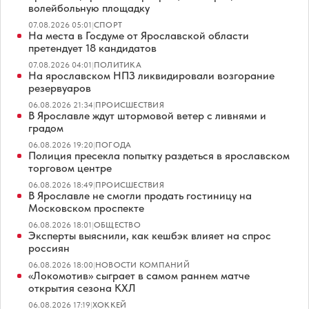
волейбольную площадку
07.08.2026 05:01
|
СПОРТ
На места в Госдуме от Ярославской области
претендует 18 кандидатов
07.08.2026 04:01
|
ПОЛИТИКА
На ярославском НПЗ ликвидировали возгорание
резервуаров
06.08.2026 21:34
|
ПРОИСШЕСТВИЯ
В Ярославле ждут штормовой ветер с ливнями и
градом
06.08.2026 19:20
|
ПОГОДА
Полиция пресекла попытку раздеться в ярославском
торговом центре
06.08.2026 18:49
|
ПРОИСШЕСТВИЯ
В Ярославле не смогли продать гостиницу на
Московском проспекте
06.08.2026 18:01
|
ОБЩЕСТВО
Эксперты выяснили, как кешбэк влияет на спрос
россиян
06.08.2026 18:00
|
НОВОСТИ КОМПАНИЙ
«Локомотив» сыграет в самом раннем матче
открытия сезона КХЛ
06.08.2026 17:19
|
ХОККЕЙ