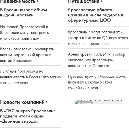
Недвижимость
Путешествия
В России вырос объем
Ярославскую область
выдачи ипотеки
назвали в числе лидеров в
сфере туризма ЦФО
На Малой Пролетарской в
Ярославцы смогут оплачивать
Ярославле могут построить
товары в Китае по QR-коду через
многоквартирный дом
мобильное приложение
Власти отказались расширять
Арена уровня КХЛ, МГУ и собор
внутриквартальный проезд в
Ушакова: что ярославцам
центре Ярославля
посмотреть в Саранске
Льготные программы на
Путешествуем с «Локомотивом»:
недвижимость в России: что важно
посчитали, сколько стоит
знать заемщику
хоккейный выезд
Новости компаний
Реклама
В «ТНС энерго Ярославль»
подвели итоги акции
«Двойная выгода»