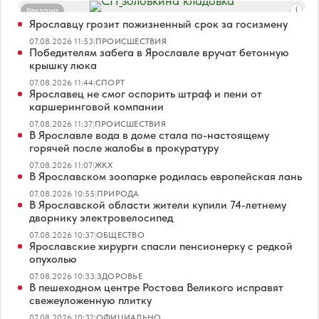
Реклама
Ярославцу грозит пожизненный срок за госизмену
07.08.2026 11:53
|
ПРОИСШЕСТВИЯ
Победителям забега в Ярославле вручат бетонную
крышку люка
07.08.2026 11:44
|
СПОРТ
Ярославец не смог оспорить штраф и пени от
каршеринговой компании
07.08.2026 11:37
|
ПРОИСШЕСТВИЯ
В Ярославле вода в доме стала по-настоящему
горячей после жалобы в прокуратуру
07.08.2026 11:07
|
ЖКХ
В Ярославском зоопарке родилась европейская лань
07.08.2026 10:55
|
ПРИРОДА
В Ярославской области жители купили 74-летнему
дворнику электровелосипед
07.08.2026 10:37
|
ОБЩЕСТВО
Ярославские хирурги спасли пенсионерку с редкой
опухолью
07.08.2026 10:33
|
ЗДОРОВЬЕ
В пешеходном центре Ростова Великого исправят
свежеуложенную плитку
07.08.2026 10:32
|
ОФИЦИАЛЬНО