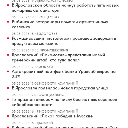
05.08.2026 19:01
|
БЛАГОУСТРОЙСТВО
В Ярославской области начнут работать пять новых
пожарных автоцистерн
05.08.2026 19:00
|
ОБЩЕСТВО
Рыбинские ветеринары помогли артистичному
козленку
05.08.2026 18:45
|
ЗДОРОВЬЕ
Размахивавший пистолетом ярославец задержан в
продуктовом магазине
05.08.2026 18:30
|
ПРОИСШЕСТВИЯ
Ярославский «Локомотив» представил новый
тренерский штаб: кто туда попал
05.08.2026 17:26
|
ХОККЕЙ
Автокредитный портфель Банка Уралсиб вырос на
23%
05.08.2026 17:06
|
НОВОСТИ КОМПАНИЙ
В Ярославле появилась новая городская улица
05.08.2026 17:01
|
ОФИЦИАЛЬНО
Т2 признан лидером по числу бесплатных сервисов
кибербезопасности
05.08.2026 16:47
|
НОВОСТИ КОМПАНИЙ
Ярославский «Локо» победил в Москве
05.08.2026 16:01
|
ХОККЕЙ
В Ярославской области оштрафуют владельца 25 га