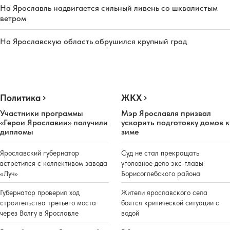
На Ярославль надвигается сильный ливень со шквалистым
ветром
На Ярославскую область обрушился крупный град
Политика
ЖКХ
Участники программы
Мэр Ярославля призвал
«Герои Ярославии» получили
ускорить подготовку домов к
дипломы
зиме
Ярославский губернатор
Суд не стал прекращать
встретился с коллективом завода
уголовное дело экс-главы
«Луч»
Борисоглебского района
Губернатор проверил ход
Жители ярославского села
строительства третьего моста
боятся критической ситуации с
через Волгу в Ярославле
водой