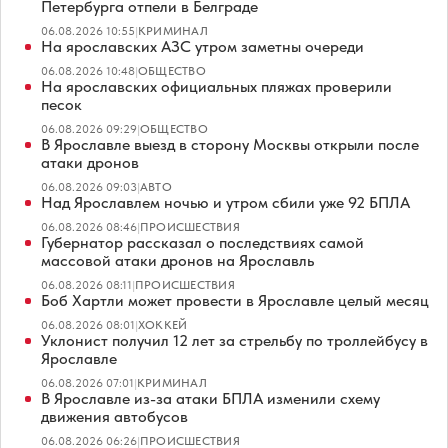
Петербурга отпели в Белграде
06.08.2026 10:55
|
КРИМИНАЛ
На ярославских АЗС утром заметны очереди
06.08.2026 10:48
|
ОБЩЕСТВО
На ярославских официальных пляжах проверили
песок
06.08.2026 09:29
|
ОБЩЕСТВО
В Ярославле выезд в сторону Москвы открыли после
атаки дронов
06.08.2026 09:03
|
АВТО
Над Ярославлем ночью и утром сбили уже 92 БПЛА
06.08.2026 08:46
|
ПРОИСШЕСТВИЯ
Губернатор рассказал о последствиях самой
массовой атаки дронов на Ярославль
06.08.2026 08:11
|
ПРОИСШЕСТВИЯ
Боб Хартли может провести в Ярославле целый месяц
06.08.2026 08:01
|
ХОККЕЙ
Уклонист получил 12 лет за стрельбу по троллейбусу в
Ярославле
06.08.2026 07:01
|
КРИМИНАЛ
В Ярославле из-за атаки БПЛА изменили схему
движения автобусов
06.08.2026 06:26
|
ПРОИСШЕСТВИЯ