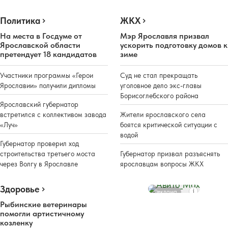
Политика
ЖКХ
На места в Госдуме от
Мэр Ярославля призвал
Ярославской области
ускорить подготовку домов к
претендует 18 кандидатов
зиме
Участники программы «Герои
Суд не стал прекращать
Ярославии» получили дипломы
уголовное дело экс-главы
Борисоглебского района
Ярославский губернатор
встретился с коллективом завода
Жители ярославского села
«Луч»
боятся критической ситуации с
водой
Губернатор проверил ход
строительства третьего моста
Губернатор призвал разъяснять
через Волгу в Ярославле
ярославцам вопросы ЖКХ
Здоровье
Реклама
Рыбинские ветеринары
помогли артистичному
козленку