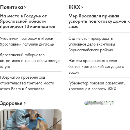
Политика
ЖКХ
На места в Госдуме от
Мэр Ярославля призвал
Ярославской области
ускорить подготовку домов к
претендует 18 кандидатов
зиме
Участники программы «Герои
Суд не стал прекращать
Ярославии» получили дипломы
уголовное дело экс-главы
Борисоглебского района
Ярославский губернатор
встретился с коллективом завода
Жители ярославского села
«Луч»
боятся критической ситуации с
водой
Губернатор проверил ход
строительства третьего моста
Губернатор призвал разъяснять
через Волгу в Ярославле
ярославцам вопросы ЖКХ
Здоровье
Реклама