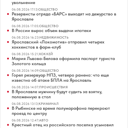
увольнение
06.08.2026 17:13
|
ОБЩЕСТВО
Резервисты отряда «БАРС» выходят на дежурство в
Ярославле
06.08.2026 17:05
|
ОБЩЕСТВО
В России вырос объем выдачи ипотеки
06.08.2026 16:23
|
НЕДВИЖИМОСТЬ
Ярославский «Локомотив» отправил четырех
хоккеистов в фарм-клуб
06.08.2026 15:21
|
ХОККЕЙ
Мария Львова-Белова оформила паспорт туриста
Золотого кольца
06.08.2026 14:09
|
ОБЩЕСТВО
Горел резервуар НПЗ, четверо ранено: что еще
известно об атаке БПЛА на Ярославль
06.08.2026 14:07
|
ПРОИСШЕСТВИЯ
В Ярославле мужчину будут судить за взятку,
положенную в стол
06.08.2026 13:13
|
КРИМИНАЛ
В Рыбинске на время полумарафона перекроют
проезд по центру
06.08.2026 12:47
|
АВТО
Крестный отец из российского поселка усыновил