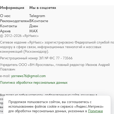
Информация
Мы в соцсетях
О нас
Telegram
Рекламодателям
ВКонтакте
Контакты
Дзен
Архив
MAX
© 2012–2026 «ЯрНьюс»
Сетевое издание «ЯрНьюс» зарегистрировано Федеральной службой по
надзору в сфере связи, информационных технологий и массовых
коммуникаций (Роскомнадзор).
Регистрационный номер ЭЛ № ФС 77 - 73566
Учредитель ООО «ВН-Ярославль», главный редактор Иванов Андрей
Павлович
e-mail:
yarnews76@gmail.com
Политика обработки персональных данных
Все права на любые материалы, опубликованные на сайте, защищены в
соответствии с российским и международным законодательством об авторском
Продолжая пользоваться сайтом, вы соглашаетесь с
праве и смежных правах. Любое использование текстовых, фото, аудио и
использованием файлов cookie и сервиса «Яндекс.Метрика»
видеоматериалов возможно только с согласия правообладателя с обязательной
для обработки персональных данных, указанных в
Политике
гиперссылкой на сайт https://www.yarnews.net; Для детей старше 16 лет.