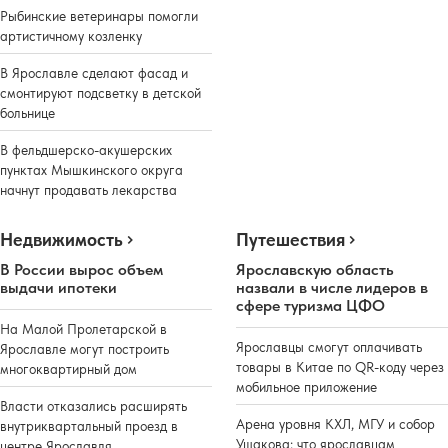
Рыбинские ветеринары помогли
артистичному козленку
В Ярославле сделают фасад и
смонтируют подсветку в детской
больнице
В фельдшерско-акушерских
пунктах Мышкинского округа
начнут продавать лекарства
Недвижимость
Путешествия
В России вырос объем
Ярославскую область
выдачи ипотеки
назвали в числе лидеров в
сфере туризма ЦФО
На Малой Пролетарской в
Ярославцы смогут оплачивать
Ярославле могут построить
товары в Китае по QR-коду через
многоквартирный дом
мобильное приложение
Власти отказались расширять
Арена уровня КХЛ, МГУ и собор
внутриквартальный проезд в
Ушакова: что ярославцам
центре Ярославля