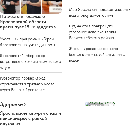
Мэр Ярославля призвал ускорить
подготовку домов к зиме
На места в Госдуме от
Ярославской области
Суд не стал прекращать
претендует 18 кандидатов
уголовное дело экс-главы
Борисоглебского района
Участники программы «Герои
Ярославии» получили дипломы
Жители ярославского села
боятся критической ситуации с
Ярославский губернатор
водой
встретился с коллективом завода
«Луч»
Губернатор проверил ход
строительства третьего моста
через Волгу в Ярославле
Здоровье
Реклама
Ярославские хирурги спасли
пенсионерку с редкой
опухолью