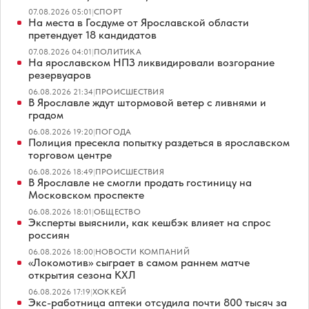
07.08.2026 05:01
|
СПОРТ
На места в Госдуме от Ярославской области
претендует 18 кандидатов
07.08.2026 04:01
|
ПОЛИТИКА
На ярославском НПЗ ликвидировали возгорание
резервуаров
06.08.2026 21:34
|
ПРОИСШЕСТВИЯ
В Ярославле ждут штормовой ветер с ливнями и
градом
06.08.2026 19:20
|
ПОГОДА
Полиция пресекла попытку раздеться в ярославском
торговом центре
06.08.2026 18:49
|
ПРОИСШЕСТВИЯ
В Ярославле не смогли продать гостиницу на
Московском проспекте
06.08.2026 18:01
|
ОБЩЕСТВО
Эксперты выяснили, как кешбэк влияет на спрос
россиян
06.08.2026 18:00
|
НОВОСТИ КОМПАНИЙ
«Локомотив» сыграет в самом раннем матче
открытия сезона КХЛ
06.08.2026 17:19
|
ХОККЕЙ
Экс-работница аптеки отсудила почти 800 тысяч за