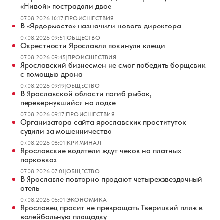
«Нивой» пострадали двое
07.08.2026 10:17
|
ПРОИСШЕСТВИЯ
В «Ярдормосте» назначили нового директора
07.08.2026 09:51
|
ОБЩЕСТВО
Окрестности Ярославля покинули клещи
07.08.2026 09:45
|
ПРОИСШЕСТВИЯ
Ярославский бизнесмен не смог победить борщевик
с помощью дрона
07.08.2026 09:19
|
ОБЩЕСТВО
В Ярославской области погиб рыбак,
перевернувшийся на лодке
07.08.2026 09:17
|
ПРОИСШЕСТВИЯ
Организатора сайта ярославских проституток
судили за мошенничество
07.08.2026 08:01
|
КРИМИНАЛ
Ярославские водители ждут чеков на платных
парковках
07.08.2026 07:01
|
ОБЩЕСТВО
В Ярославле повторно продают четырехзвездочный
отель
07.08.2026 06:01
|
ЭКОНОМИКА
Ярославец просит не превращать Тверицкий пляж в
волейбольную площадку