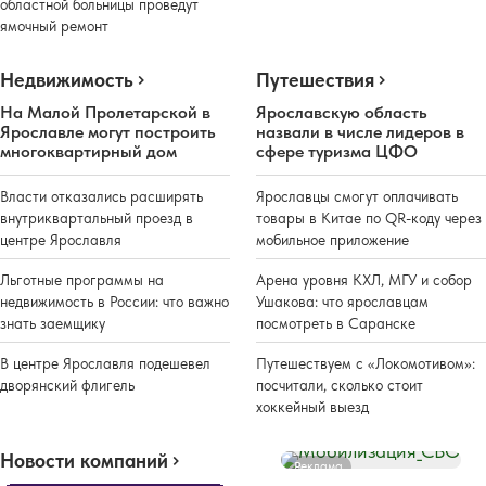
областной больницы проведут
ямочный ремонт
Недвижимость
Путешествия
На Малой Пролетарской в
Ярославскую область
Ярославле могут построить
назвали в числе лидеров в
многоквартирный дом
сфере туризма ЦФО
Власти отказались расширять
Ярославцы смогут оплачивать
внутриквартальный проезд в
товары в Китае по QR-коду через
центре Ярославля
мобильное приложение
Льготные программы на
Арена уровня КХЛ, МГУ и собор
недвижимость в России: что важно
Ушакова: что ярославцам
знать заемщику
посмотреть в Саранске
В центре Ярославля подешевел
Путешествуем с «Локомотивом»:
дворянский флигель
посчитали, сколько стоит
хоккейный выезд
Новости компаний
Реклама