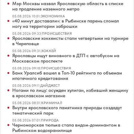
Мэр Москвы назвал Ярославскую область в списке
на продление наземного метро
05.08.2026 10:01
|
ЭКОНОМИКА
«40 минут доставали»: в Рыбинске парень сломал
ногу на территории заброшки
05.08.2026 09:33
|
ПРОИСШЕСТВИЯ
Ярославские хоккеисты стали четвертыми на турнире
в Череповце
05.08.2026 09:31
|
ХОККЕЙ
Ярославцы ищут виновного в ДТП с автобусом на
Московском проспекте
05.08.2026 09:18
|
ПРОИСШЕСТВИЯ
Банк Уралсиб вошел в Топ-10 рейтинга по объемам
ипотечного кредитования
05.08.2026 09:11
|
ДАЙДЖЕСТ
Ногами по лицу: осужден хулиган, избивший женщину
в ярославском магазине
05.08.2026 08:01
|
КРИМИНАЛ
Внутри ярославского памятника природы создадут
тематический парк
05.08.2026 07:01
|
ПРИРОДА
Черноморская тюлька стала видом-доминантом в
Рыбинском водохранилище