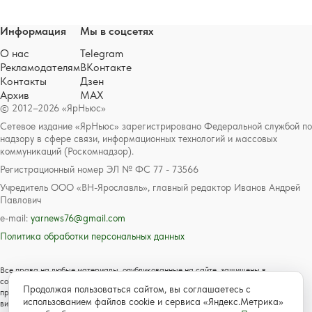
Информация
Мы в соцсетях
О нас
Telegram
Рекламодателям
ВКонтакте
Контакты
Дзен
Архив
MAX
© 2012–2026 «ЯрНьюс»
Сетевое издание «ЯрНьюс» зарегистрировано Федеральной службой по
надзору в сфере связи, информационных технологий и массовых
коммуникаций (Роскомнадзор).
Регистрационный номер ЭЛ № ФС 77 - 73566
Учредитель ООО «ВН-Ярославль», главный редактор Иванов Андрей
Павлович
e-mail:
yarnews76@gmail.com
Политика обработки персональных данных
Все права на любые материалы, опубликованные на сайте, защищены в
соответствии с российским и международным законодательством об авторском
Продолжая пользоваться сайтом, вы соглашаетесь с
праве и смежных правах. Любое использование текстовых, фото, аудио и
использованием файлов cookie и сервиса «Яндекс.Метрика»
видеоматериалов возможно только с согласия правообладателя с обязательной