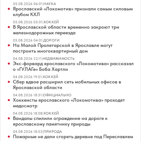
05.08.2026 06:01
|
НАУКА
Ярославский «Локомотив» признали самым силовым
клубом КХЛ
05.08.2026 05:01
|
ХОККЕЙ
В Ярославской области временно закроют три
железнодорожных переезда
05.08.2026 04:01
|
ДОРОГИ
На Малой Пролетарской в Ярославле могут
построить многоквартирный дом
04.08.2026 22:11
|
НЕДВИЖИМОСТЬ
Экс-форвард ярославского «Локомотива» рассказал
о «ГУЛАГе» Боба Хартли
04.08.2026 19:01
|
ХОККЕЙ
Сбер вдвое расширил сеть мобильных офисов в
Ярославской области
04.08.2026 18:51
|
ОФИЦИАЛЬНО
Хоккеисты ярославского «Локомотива» проходят
медосмотр
04.08.2026 18:08
|
ХОККЕЙ
Вандалы спилили ограждение на дороге к
ярославскому памятнику природы
04.08.2026 18:03
|
ПРИРОДА
Пожарные не дали сгореть деревне под Переславлем