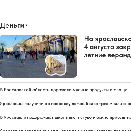
Деньги
На ярославско
4 августа зак
летние веран
В Ярославской области дорожали мясные продукты и овощи
Ярославцы получили на покраску домов более трех миллионо
В Ярославле подорожают школьные и студенческие проездны
Ярославца освободили от выплат по кредиту, взятого под вл