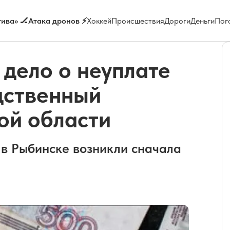
ива» 🏒
Атака дронов ⚡
Хоккей
Происшествия
Дороги
Деньги
Пог
дело о неуплате
дственный
ой области
 в Рыбинске возникли сначала