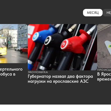
МЕСЯЦ
НЕ
ертельного
ПРОИСШ
ЭКОНОМИКА
обуса в
В Ярос
Губернатор назвал два фактора
времен
нагрузки на ярославские АЗС