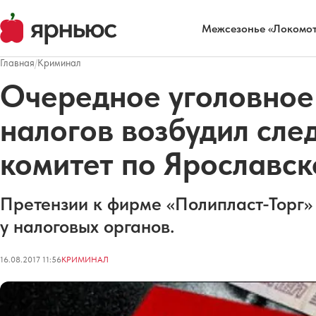
Межсезонье «Локомот
Главная
/
Криминал
Очередное уголовное 
налогов возбудил сле
комитет по Ярославск
Претензии к фирме «Полипласт-Торг»
у налоговых органов.
16.08.2017 11:56
КРИМИНАЛ