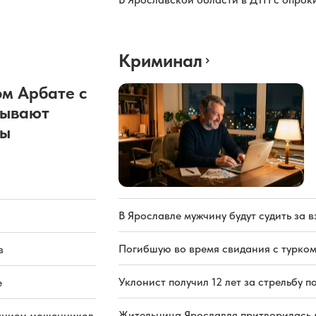
Криминал
м Арбате с
рывают
ды
В Ярославле мужчину будут судить за в
Погибшую во время свидания с турком
в
Уклонист получил 12 лет за стрельбу п
е
Жительница Ярославля притворилась 
иянием мошенников