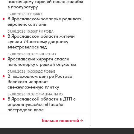
настоящему горячей после жалобы
в прокуратуру
07.08.2026 11:07
|
ЖКХ
В Ярославском зоопарке родилась
европейская лань
07.08.2026 10:55
|
ПРИРОДА
В Ярославской области жители
купили 74-летнему дворнику
электровелосипед
07.08.2026 10:37
|
ОБЩЕСТВО
Ярославские хирурги спасли
пенсионерку с редкой опухолью
07.08.2026 10:33
|
ЗДОРОВЬЕ
В пешеходном центре Ростова
Великого исправят
свежеуложенную плитку
07.08.2026 10:32
|
ОФИЦИАЛЬНО
В Ярославской области в ДТП с
опрокинувшейся «Нивой»
пострадали двое
07.08.2026 10:17
|
ПРОИСШЕСТВИЯ
Больше новостей
В «Ярдормосте» назначили нового
директора