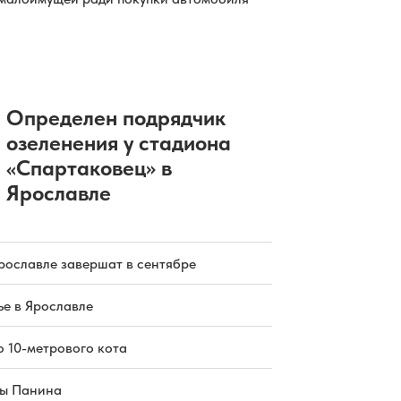
Определен подрядчик
озеленения у стадиона
«Спартаковец» в
Ярославле
рославле завершат в сентябре
е в Ярославле
о 10-метрового кота
цы Панина