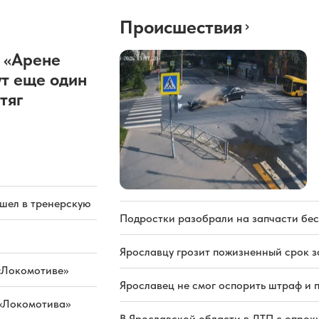
Происшествия
 «Арене
т еще один
тяг
ашел в тренерскую
Подростки разобрали на запчасти бе
Ярославцу грозит пожизненный срок з
«Локомотиве»
Ярославец не смог оспорить штраф и 
 «Локомотива»
В Ярославской области в ДТП с опрок