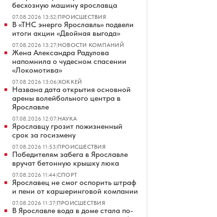
бесхозную машину ярославца
07.08.2026 13:52
|
ПРОИСШЕСТВИЯ
В «ТНС энерго Ярославль» подвели
итоги акции «Двойная выгода»
07.08.2026 13:27
|
НОВОСТИ КОМПАНИЙ
Жена Александра Радулова
напомнила о чудесном спасении
«Локомотива»
07.08.2026 13:06
|
ХОККЕЙ
Названа дата открытия основной
арены волейбольного центра в
Ярославле
07.08.2026 12:07
|
НАУКА
Ярославцу грозит пожизненный
срок за госизмену
07.08.2026 11:53
|
ПРОИСШЕСТВИЯ
Победителям забега в Ярославле
вручат бетонную крышку люка
07.08.2026 11:44
|
СПОРТ
Ярославец не смог оспорить штраф
и пени от каршеринговой компании
07.08.2026 11:37
|
ПРОИСШЕСТВИЯ
В Ярославле вода в доме стала по-