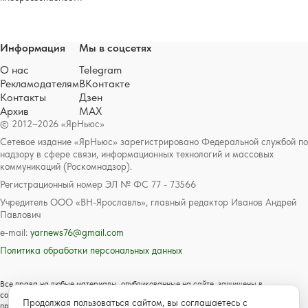
Информация
Мы в соцсетях
О нас
Telegram
Рекламодателям
ВКонтакте
Контакты
Дзен
Архив
MAX
© 2012–2026 «ЯрНьюс»
Сетевое издание «ЯрНьюс» зарегистрировано Федеральной службой по
надзору в сфере связи, информационных технологий и массовых
коммуникаций (Роскомнадзор).
Регистрационный номер ЭЛ № ФС 77 - 73566
Учредитель ООО «ВН-Ярославль», главный редактор Иванов Андрей
Павлович
e-mail:
yarnews76@gmail.com
Политика обработки персональных данных
Все права на любые материалы, опубликованные на сайте, защищены в
соответствии с российским и международным законодательством об авторском
Продолжая пользоваться сайтом, вы соглашаетесь с
праве и смежных правах. Любое использование текстовых, фото, аудио и