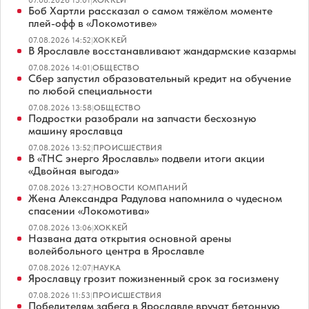
07.08.2026 15:01
|
ХОККЕЙ
Боб Хартли рассказал о самом тяжёлом моменте
плей-офф в «Локомотиве»
07.08.2026 14:52
|
ХОККЕЙ
В Ярославле восстанавливают жандармские казармы
07.08.2026 14:01
|
ОБЩЕСТВО
Сбер запустил образовательный кредит на обучение
по любой специальности
07.08.2026 13:58
|
ОБЩЕСТВО
Подростки разобрали на запчасти бесхозную
машину ярославца
07.08.2026 13:52
|
ПРОИСШЕСТВИЯ
В «ТНС энерго Ярославль» подвели итоги акции
«Двойная выгода»
07.08.2026 13:27
|
НОВОСТИ КОМПАНИЙ
Жена Александра Радулова напомнила о чудесном
спасении «Локомотива»
07.08.2026 13:06
|
ХОККЕЙ
Названа дата открытия основной арены
волейбольного центра в Ярославле
07.08.2026 12:07
|
НАУКА
Ярославцу грозит пожизненный срок за госизмену
07.08.2026 11:53
|
ПРОИСШЕСТВИЯ
Победителям забега в Ярославле вручат бетонную