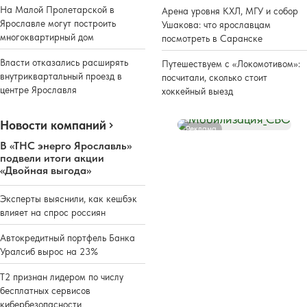
На Малой Пролетарской в
Арена уровня КХЛ, МГУ и собор
Ярославле могут построить
Ушакова: что ярославцам
многоквартирный дом
посмотреть в Саранске
Власти отказались расширять
Путешествуем с «Локомотивом»:
внутриквартальный проезд в
посчитали, сколько стоит
центре Ярославля
хоккейный выезд
Новости компаний
Реклама
В «ТНС энерго Ярославль»
подвели итоги акции
«Двойная выгода»
Эксперты выяснили, как кешбэк
влияет на спрос россиян
Автокредитный портфель Банка
Уралсиб вырос на 23%
Т2 признан лидером по числу
бесплатных сервисов
кибербезопасности