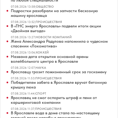
по любой специальности
07.08.2026 13:58
|
ОБЩЕСТВО
Подростки разобрали на запчасти бесхозную
машину ярославца
07.08.2026 13:52
|
ПРОИСШЕСТВИЯ
В «ТНС энерго Ярославль» подвели итоги акции
«Двойная выгода»
07.08.2026 13:27
|
НОВОСТИ КОМПАНИЙ
Жена Александра Радулова напомнила о чудесном
спасении «Локомотива»
07.08.2026 13:06
|
ХОККЕЙ
Названа дата открытия основной арены
волейбольного центра в Ярославле
07.08.2026 12:07
|
НАУКА
Ярославцу грозит пожизненный срок за госизмену
07.08.2026 11:53
|
ПРОИСШЕСТВИЯ
Победителям забега в Ярославле вручат бетонную
крышку люка
07.08.2026 11:44
|
СПОРТ
Ярославец не смог оспорить штраф и пени от
каршеринговой компании
07.08.2026 11:37
|
ПРОИСШЕСТВИЯ
В Ярославле вода в доме стала по-настоящему
горячей после жалобы в прокуратуру