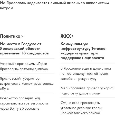
На Ярославль надвигается сильный ливень со шквалистым
ветром
Политика
ЖКХ
На места в Госдуме от
Коммунальную
Ярославской области
инфраструктуру Тутаева
претендует 18 кандидатов
модернизируют при
поддержке нацпроекта
Участники программы «Герои
В Ярославле вода в доме стала
Ярославии» получили дипломы
по-настоящему горячей после
Ярославский губернатор
жалобы в прокуратуру
встретился с коллективом завода
Мэр Ярославля призвал ускорить
«Луч»
подготовку домов к зиме
Губернатор проверил ход
Суд не стал прекращать
строительства третьего моста
уголовное дело экс-главы
через Волгу в Ярославле
Борисоглебского района