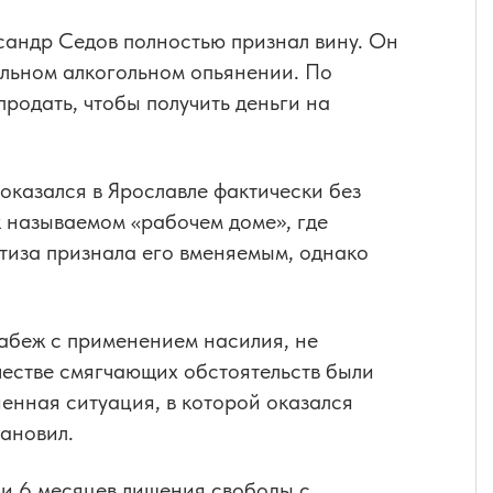
сандр Седов полностью признал вину. Он
сильном алкогольном опьянении. По
родать, чтобы получить деньги на
 оказался в Ярославле фактически без
к называемом «рабочем доме», где
ртиза признала его вменяемым, однако
абеж с применением насилия, не
честве смягчающих обстоятельств были
енная ситуация, в которой оказался
тановил.
 и 6 месяцев лишения свободы с