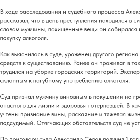
В ходе расследования и судебного процесса Алек
рассказал, что в день преступления находился в 
словам мужчины, похищенные вещи он собирался п
покупку алкоголя.
Как выяснилось в суде, уроженец другого региона
средств к существованию. Ранее он проживал в та
трудился на уборке городских территорий. Экспе
склонным к пагубному употреблению алкоголя.
Суд признал мужчину виновным в покушении на гр
опасного для жизни и здоровья потерпевшей. В ка
учтены признание вины, раскаяние и тяжелая жизн
подсудимый. Отягчающих обстоятельств суд не ус
По приговору суда Александр Седов получил 1 год