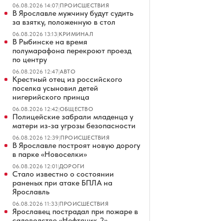
06.08.2026 14:07
|
ПРОИСШЕСТВИЯ
В Ярославле мужчину будут судить
за взятку, положенную в стол
06.08.2026 13:13
|
КРИМИНАЛ
В Рыбинске на время
полумарафона перекроют проезд
по центру
06.08.2026 12:47
|
АВТО
Крестный отец из российского
поселка усыновил детей
нигерийского принца
06.08.2026 12:42
|
ОБЩЕСТВО
Полицейские забрали младенца у
матери из-за угрозы безопасности
06.08.2026 12:39
|
ПРОИСШЕСТВИЯ
В Ярославле построят новую дорогу
в парке «Новоселки»
06.08.2026 12:01
|
ДОРОГИ
Стало известно о состоянии
раненых при атаке БПЛА на
Ярославль
06.08.2026 11:33
|
ПРОИСШЕСТВИЯ
Ярославец пострадал при пожаре в
садоводстве «Нефтяник-2»