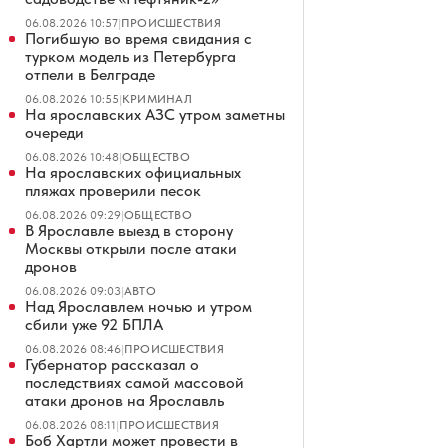
06.08.2026 10:57
|
ПРОИСШЕСТВИЯ
Погибшую во время свидания с
турком модель из Петербурга
отпели в Белграде
06.08.2026 10:55
|
КРИМИНАЛ
На ярославских АЗС утром заметны
очереди
06.08.2026 10:48
|
ОБЩЕСТВО
На ярославских официальных
пляжах проверили песок
06.08.2026 09:29
|
ОБЩЕСТВО
В Ярославле выезд в сторону
Москвы открыли после атаки
дронов
06.08.2026 09:03
|
АВТО
Над Ярославлем ночью и утром
сбили уже 92 БПЛА
06.08.2026 08:46
|
ПРОИСШЕСТВИЯ
Губернатор рассказал о
последствиях самой массовой
атаки дронов на Ярославль
06.08.2026 08:11
|
ПРОИСШЕСТВИЯ
Боб Хартли может провести в