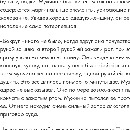
бутылку водки. Мужчина был жителем так называем
содержатся маргинальные элементы, убирающие го
жалование. Увидев хорошо одедую женщину, он реш
нападение сама потерпевшая.
«Вокруг никого не было, когда вдруг она почувство
рукой за шею, а второй рукой ей зажали рот, при э
сразу упала на землю на спину. Она увидела неизв
красную куртку, на голове у него была бейсболка
этом мужчина лег на нее сверху, одной рукой ей з
душить. Это все длилось примерно минуты две. Му
адрес не высказывал. Она по мере возможности пы
кричать с зажатым ртом. Мужчина пытался ее прот
ее. От него исходил очень сильный запах алкогол
приговор суда.
Несколько раз грабитель ударил жительницу Фран