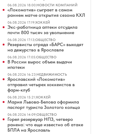
06.08.2026 18:00
|
НОВОСТИ КОМПАНИЙ
«Локомотив» сыграет в самом
раннем матче открытия сезона КХЛ
06.08.2026 17:19
|
ХОККЕЙ
Экс-работница аптеки отсудила
почти 800 тысяч за увольнение
06.08.2026 17:13
|
ОБЩЕСТВО
Резервисты отряда «БАРС» выходят
на дежурство в Ярославле
06.08.2026 17:05
|
ОБЩЕСТВО
В России вырос объем выдачи
ипотеки
06.08.2026 16:23
|
НЕДВИЖИМОСТЬ
Ярославский «Локомотив»
отправил четырех хоккеистов в
фарм-клуб
06.08.2026 15:21
|
ХОККЕЙ
Мария Львова-Белова оформила
паспорт туриста Золотого кольца
06.08.2026 14:09
|
ОБЩЕСТВО
Горел резервуар НПЗ, четверо
ранено: что еще известно об атаке
БПЛА на Ярославль