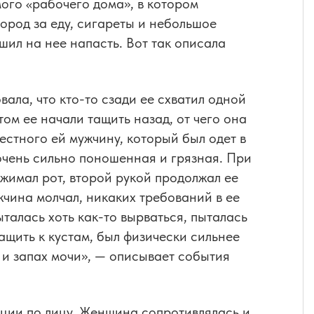
ого «рабочего дома», в котором
род за еду, сигареты и небольшое
ил на нее напасть. Вот так описала
вала, что кто-то сзади ее схватил одной
том ее начали тащить назад, от чего она
естного ей мужчину, который был одет в
 очень сильно поношенная и грязная. При
ажимал рот, второй рукой продолжал ее
жчина молчал, никаких требований в ее
талась хоть как-то вырваться, пыталась
ащить к кустам, был физически сильнее
я и запах мочи», — описывает события
ции по лицу. Женщина сопротивлялась и