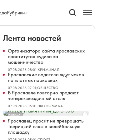
ода
Рубрики
Лента новостей
Организатора сайта ярославских
проституток судили за
мошенничество
07.08.2026 08:01
|
КРИМИНАЛ
Ярославские водители ждут чеков
на платных парковках
07.08.2026 07:01
|
ОБЩЕСТВО
В Ярославле повторно продают
четырехзвездочный отель
07.08.2026 06:01
|
ЭКОНОМИКА
Реклама
Ярославец просит не превращать
Тверицкий пляж в волейбольную
площадку
07.08.2026 05:01
|
СПОРТ