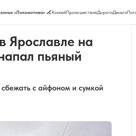
зонье «Локомотива» 🏒
Хоккей
Происшествия
Дороги
Деньги
Пог
 в Ярославле на
напал пьяный
я сбежать с айфоном и сумкой