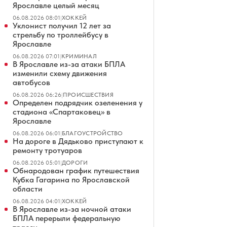
Ярославле целый месяц
06.08.2026 08:01
|
ХОККЕЙ
Уклонист получил 12 лет за
стрельбу по троллейбусу в
Ярославле
06.08.2026 07:01
|
КРИМИНАЛ
В Ярославле из-за атаки БПЛА
изменили схему движения
автобусов
06.08.2026 06:26
|
ПРОИСШЕСТВИЯ
Определен подрядчик озеленения у
стадиона «Спартаковец» в
Ярославле
06.08.2026 06:01
|
БЛАГОУСТРОЙСТВО
На дороге в Дядьково приступают к
ремонту тротуаров
06.08.2026 05:01
|
ДОРОГИ
Обнародован график путешествия
Кубка Гагарина по Ярославской
области
06.08.2026 04:01
|
ХОККЕЙ
В Ярославле из-за ночной атаки
БПЛА перерыли федеральную